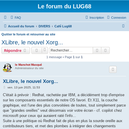
Le forum du LUG68
FAQ
Inscription
Connexion
R
Accueil du forum
DIVERS
Café Lug68
e
Quitter le forum et retourner au site
c
XLibre, le nouvel Xorg...
h
Rechercher
Recherche 
Répondre
e
1 message • Page
1
sur
1
r
le Manchot Masqué
c
Administrateur du site
h
XLibre, le nouvel Xorg...
e
M
ven. 13 juin 2025, 11:53
r
e
s
C'était à prévoir : Redhat, rachetée par IBM, a décidément trop d'emprise
s
sur les composants essentiels de notre OS favori. Et X11, la couche
a
g
graphique, est l'une des plus convoitées de toutes, tout simplement parce
e
que "grandes oreilles" veut désormais voir votre écran - cf. copilot chez
microsoft pour ceux qui auraient raté l'info...
Suite à une politique où Redhat fait de plus en plus la sourde oreille aux
contributeurs tiers, et met des plombes à intégrer des changements