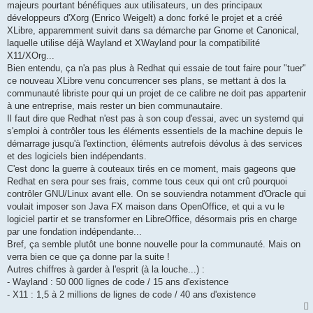
majeurs pourtant bénéfiques aux utilisateurs, un des principaux
développeurs d'Xorg (Enrico Weigelt) a donc forké le projet et a créé
XLibre, apparemment suivit dans sa démarche par Gnome et Canonical,
laquelle utilise déjà Wayland et XWayland pour la compatibilité
X11/XOrg...
Bien entendu, ça n'a pas plus à Redhat qui essaie de tout faire pour "tuer"
ce nouveau XLibre venu concurrencer ses plans, se mettant à dos la
communauté libriste pour qui un projet de ce calibre ne doit pas appartenir
à une entreprise, mais rester un bien communautaire.
Il faut dire que Redhat n'est pas à son coup d'essai, avec un systemd qui
s'emploi à contrôler tous les éléments essentiels de la machine depuis le
démarrage jusqu'à l'extinction, éléments autrefois dévolus à des services
et des logiciels bien indépendants.
C'est donc la guerre à couteaux tirés en ce moment, mais gageons que
Redhat en sera pour ses frais, comme tous ceux qui ont crû pourquoi
contrôler GNU/Linux avant elle. On se souviendra notamment d'Oracle qui
voulait imposer son Java FX maison dans OpenOffice, et qui a vu le
logiciel partir et se transformer en LibreOffice, désormais pris en charge
par une fondation indépendante...
Bref, ça semble plutôt une bonne nouvelle pour la communauté. Mais on
verra bien ce que ça donne par la suite !
Autres chiffres à garder à l'esprit (à la louche...) :
- Wayland : 50 000 lignes de code / 15 ans d'existence
- X11 : 1,5 à 2 millions de lignes de code / 40 ans d'existence