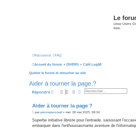
Le for
Linux Users Gro
tous.
Raccourcis
FAQ
Accueil du forum
DIVERS
Café Lug68
Quitter le forum et retourner au site
Aider à tourner la page ?
Rechercher
Recherche avancée
Répondre
Aider à tourner la page ?
M
par
pierrepaccoud
»
mer. 28 mai 2025, 08:34
e
s
Superbe initiative libriste pour l'entraide, saisissant l'o
s
embarquer dans l'enthousiasmante aventure de l'informatiq
a
g
e