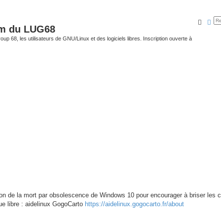
Reche
Rec
um du LUG68
up 68, les utilisateurs de GNU/Linux et des logiciels libres. Inscription ouverte à
ccasion de la mort par obsolescence de Windows 10 pour encourager à briser les 
ue libre : aidelinux GogoCarto
https://aidelinux.gogocarto.fr/about