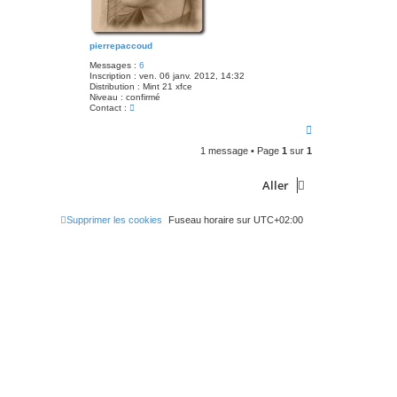
pierrepaccoud
Messages :
6
Inscription :
ven. 06 janv. 2012, 14:32
Distribution :
Mint 21 xfce
Niveau :
confirmé
C
Contact :
o
H
n
t
a
a
1 message • Page
1
sur
1
u
c
t
t
e
Aller
r
p
i
Supprimer les cookies
Fuseau horaire sur
UTC+02:00
e
r
r
e
p
a
c
c
o
u
d