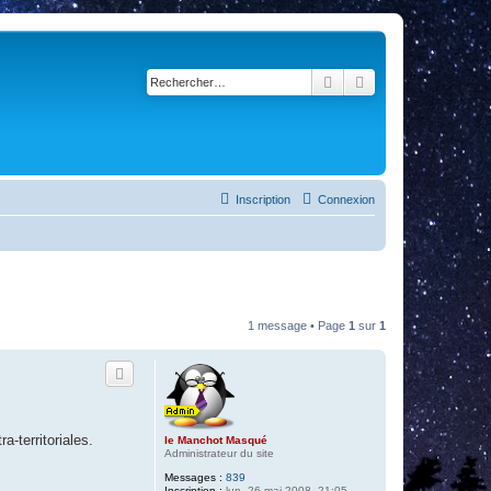
Rechercher
Recherche avancé
Inscription
Connexion
1 message • Page
1
sur
1
-territoriales.
le Manchot Masqué
Administrateur du site
Messages :
839
Inscription :
lun. 26 mai 2008, 21:05