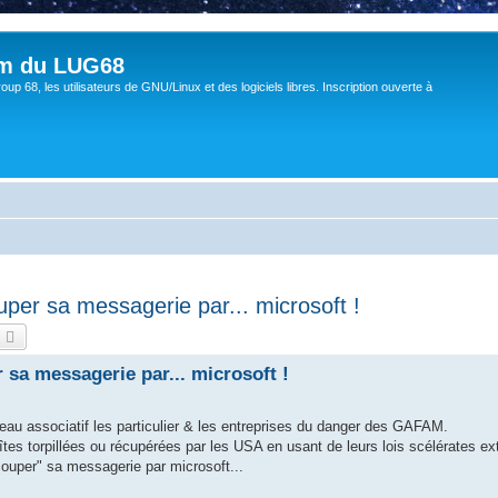
um du LUG68
up 68, les utilisateurs de GNU/Linux et des logiciels libres. Inscription ouverte à
uper sa messagerie par... microsoft !
echercher
Recherche avancée
 sa messagerie par... microsoft !
au associatif les particulier & les entreprises du danger des GAFAM.
es torpillées ou récupérées par les USA en usant de leurs lois scélérates extra
 "couper" sa messagerie par microsoft...