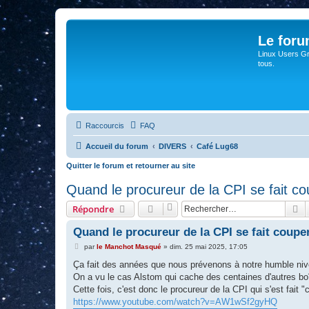
Le for
Linux Users Gro
tous.
Raccourcis
FAQ
Accueil du forum
DIVERS
Café Lug68
Quitter le forum et retourner au site
Quand le procureur de la CPI se fait co
R
Répondre
Quand le procureur de la CPI se fait couper
M
par
le Manchot Masqué
»
dim. 25 mai 2025, 17:05
e
s
Ça fait des années que nous prévenons à notre humble nive
s
On a vu le cas Alstom qui cache des centaines d'autres boît
a
g
Cette fois, c'est donc le procureur de la CPI qui s'est fait
e
https://www.youtube.com/watch?v=AW1wSf2gyHQ