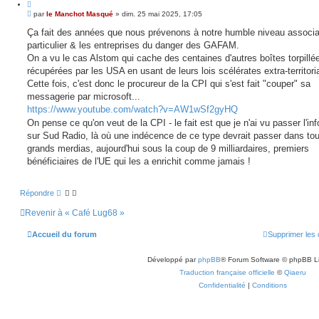
r
a
C
v
M
i
par
le Manchot Masqué
»
dim. 25 mai 2025, 17:05
a
e
t
n
s
Ça fait des années que nous prévenons à notre humble niveau associat
e
c
s
particulier & les entreprises du danger des GAFAM.
r
é
a
e
g
On a vu le cas Alstom qui cache des centaines d'autres boîtes torpillé
e
récupérées par les USA en usant de leurs lois scélérates extra-territori
Cette fois, c'est donc le procureur de la CPI qui s'est fait "couper" sa
messagerie par microsoft...
https://www.youtube.com/watch?v=AW1wSf2gyHQ
On pense ce qu'on veut de la CPI - le fait est que je n'ai vu passer l'in
sur Sud Radio, là où une indécence de ce type devrait passer dans tou
grands merdias, aujourd'hui sous la coup de 9 milliardaires, premiers
bénéficiaires de l'UE qui les a enrichit comme jamais !
Répondre
Revenir à « Café Lug68 »
Accueil du forum
Supprimer les 
Développé par
phpBB
® Forum Software © phpBB L
Traduction française officielle
©
Qiaeru
Confidentialité
|
Conditions