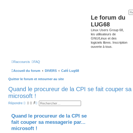
Le forum du
LUG68
Linux Users Group 68,
les utilisateurs de
GNU/Linux et des
logiciels libres. Inscription
ouverte à tous.
Raccourcis
FAQ
Accueil du forum
DIVERS
Café Lug68
Quitter le forum et retourner au site
Quand le procureur de la CPI se fait couper sa
microsoft !
R
R
Répondre
e
e
c
c
h
h
Quand le procureur de la CPI se
e
e
r
r
fait couper sa messagerie par...
c
c
h
h
microsoft !
e
e