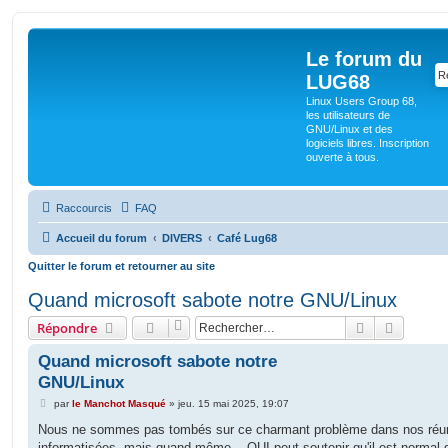
Le forum du
LUG68
Linux Users Group 68,
les utilisateurs de
GNU/Linux et des
logiciels libres. Inscription
ouverte à tous.
Raccourcis
FAQ
Accueil du forum
DIVERS
Café Lug68
Quitter le forum et retourner au site
Quand microsoft sabote notre GNU/Linux
Rechercher
Recherc
Répondre
Quand microsoft sabote notre
GNU/Linux
M
par
le Manchot Masqué
»
jeu. 15 mai 2025, 19:07
e
s
Nous ne sommes pas tombés sur ce charmant problème dans nos réu
s
informatisées, mais quand même... QUI peut soutenir qu'il est normal 