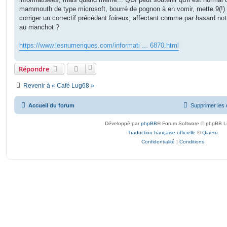
a
g
mammouth de type microsoft, bourré de pognon à en vomir, mette 9(!)
e
corriger un correctif précédent foireux, affectant comme par hasard no
au manchot ?
https://www.lesnumeriques.com/informati ... 6870.html
Répondre
Revenir à « Café Lug68 »
Accueil du forum
Supprimer les 
Développé par
phpBB
® Forum Software © phpBB L
Traduction française officielle
©
Qiaeru
Confidentialité
|
Conditions