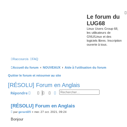
Le forum du
LUG68
Linux Users Group 68,
les utilisateurs de
GNU/Linux et des
logiciels libres. Inscription
ouverte à tous.
Raccourcis
FAQ
Accueil du forum
NOUVEAUX
Aide à l'utilisation du forum
Quitter le forum et retourner au site
[RÉSOLU] Forum en Anglais
Rechercher
Recherche avancée
Répondre
[RÉSOLU] Forum en Anglais
M
par
gerard25
»
mer. 27 oct. 2021, 09:24
e
s
Bonjour
s
a