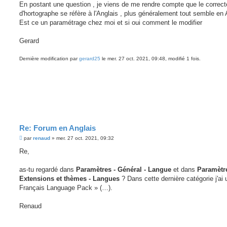
g
En postant une question , je viens de me rendre compte que le correct
e
d'hortographe se réfère à l'Anglais , plus généralement tout semble en 
Est ce un paramétrage chez moi et si oui comment le modifier
Gerard
Dernière modification par
gerard25
le mer. 27 oct. 2021, 09:48, modifié 1 fois.
Re: Forum en Anglais
M
par
renaud
»
mer. 27 oct. 2021, 09:32
e
s
Re,
s
a
g
as-tu regardé dans
Paramètres - Général - Langue
et dans
Paramètre
e
Extensions et thèmes - Langues
? Dans cette dernière catégorie j'ai 
Français Language Pack » (…).
Renaud