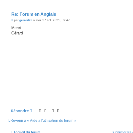
Re: Forum en Anglais
M
par
gerard25
»
mer. 27 oct. 2021, 09:47
e
s
Merci
s
Gérard
a
g
e
Répondre
Revenir à « Aide à l'utilisation du forum »
Accueil du forum
Supprimer les 