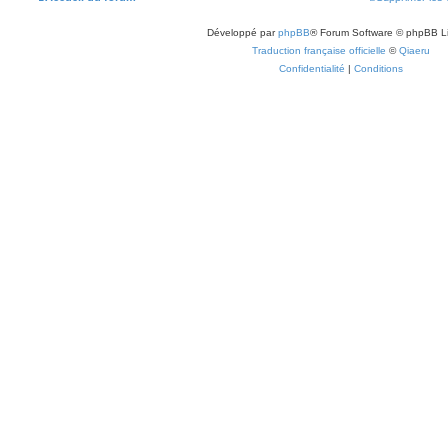
Développé par
phpBB
® Forum Software © phpBB L
Traduction française officielle
©
Qiaeru
Confidentialité
|
Conditions