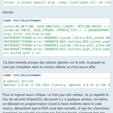
strace -e socket openssl ocsp -index /root/index.txt -CA /root
renvoie
CODE :
TOUT SÉLECTIONNER
socket(AF_NETLINK, SOCK_RAW|SOCK_CLOEXEC, NETLINK_ROUTE) = 3

socket(AF_INET6, SOCK_STREAM, IPPROTO_TCP) = -1 EAFNOSUPPORT (
ocsp: Error starting accept

4047B3D4E77F0000:error:80000061:system library:BIO_socket:Addr
4047B3D4E77F0000:error:10000076:BIO routines:BIO_socket:unable
4047B3D4E77F0000:error:80000061:system library:acpt_state:Addr
4047B3D4E77F0000:error:10000076:BIO routines:acpt_state:unable
+++ exited with 1 +++
J'ai bien entendu essayé des options glanées sur la toile, la plupart ne
sont pas compilées dans la version utilisée ou n'ont aucun effet :
CODE :
TOUT SÉLECTIONNER
# openssl version

OpenSSL 3.0.16 11 Feb 2025 (Library: OpenSSL 3.0.16 11 Feb 202
Pour un logiciel aussi critique, ce n'est pas très sérieux, et ça rappelle le
trou de sécurité d'OpenSSL découvert il y a quelques années, où même
un débutant en programmation voyait la faute évidente dans le code
source, démontrant que la NSA avait bien travaillé, et que les chercheurs
européens en sécurité n'avaient pas fait leur boulot, sûrement trop pris