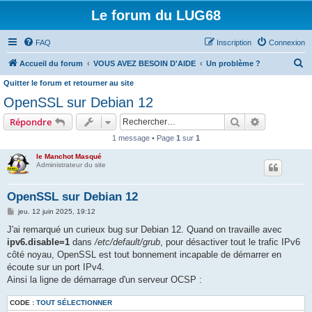
Le forum du LUG68
FAQ
Inscription
Connexion
R
Accueil du forum
VOUS AVEZ BESOIN D'AIDE
Un problème ?
e
Quitter le forum et retourner au site
c
OpenSSL sur Debian 12
h
Rechercher
Recherche 
Répondre
e
1 message • Page
1
sur
1
r
le Manchot Masqué
c
Administrateur du site
h
OpenSSL sur Debian 12
e
M
jeu. 12 juin 2025, 19:12
r
e
s
J'ai remarqué un curieux bug sur Debian 12. Quand on travaille avec
s
ipv6.disable=1
dans
/etc/default/grub
, pour désactiver tout le trafic IPv6
a
g
côté noyau, OpenSSL est tout bonnement incapable de démarrer en
e
écoute sur un port IPv4.
Ainsi la ligne de démarrage d'un serveur OCSP :
CODE :
TOUT SÉLECTIONNER