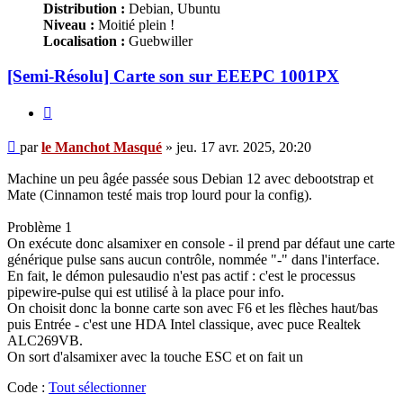
Distribution :
Debian, Ubuntu
Niveau :
Moitié plein !
Localisation :
Guebwiller
[Semi-Résolu] Carte son sur EEEPC 1001PX
Citer
Message
par
le Manchot Masqué
»
jeu. 17 avr. 2025, 20:20
Machine un peu âgée passée sous Debian 12 avec debootstrap et
Mate (Cinnamon testé mais trop lourd pour la config).
Problème 1
On exécute donc alsamixer en console - il prend par défaut une carte
générique pulse sans aucun contrôle, nommée "-" dans l'interface.
En fait, le démon pulesaudio n'est pas actif : c'est le processus
pipewire-pulse qui est utilisé à la place pour info.
On choisit donc la bonne carte son avec F6 et les flèches haut/bas
puis Entrée - c'est une HDA Intel classique, avec puce Realtek
ALC269VB.
On sort d'alsamixer avec la touche ESC et on fait un
Code :
Tout sélectionner