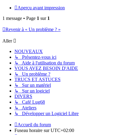
Aperçu avant impression
1 message • Page
1
sur
1
Revenir à « Un problème ? »
Aller
NOUVEAUX
↳ Présentez-vous ici
↳ Aide à l'utilisation du forum
VOUS AVEZ BESOIN D'AIDE
↳ Un problème ?
TRUCS ET ASTUCES
↳ Sur un matériel
↳ Sur un logiciel
DIVERS
↳ Café Lug68
↳ Ateliers
↳ Développer un Logiciel Libre
Accueil du forum
Fuseau horaire sur
UTC+02:00