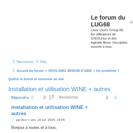
Le forum du
LUG68
Linux Users Group 68,
les utilisateurs de
GNU/Linux et des
logiciels libres. Inscription
ouverte à tous.
Raccourcis
FAQ
Accueil du forum
VOUS AVEZ BESOIN D'AIDE
Un problème ?
Quitter le forum et retourner au site
Installation et utilisation WINE + autres
Rechercher
Recherc
Répondre
Installation et utilisation WINE +
autres
M
par
Ben
»
ven. 24 oct. 2025, 19:05
e
s
Bonjour à toutes et à tous,
s