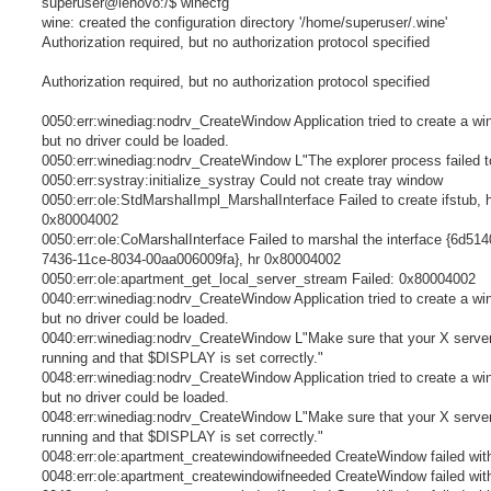
superuser@lenovo:/$ winecfg
wine: created the configuration directory '/home/superuser/.wine'
Authorization required, but no authorization protocol specified
Authorization required, but no authorization protocol specified
0050:err:winediag:nodrv_CreateWindow Application tried to create a wi
but no driver could be loaded.
0050:err:winediag:nodrv_CreateWindow L"The explorer process failed to
0050:err:systray:initialize_systray Could not create tray window
0050:err:ole:StdMarshalImpl_MarshalInterface Failed to create ifstub, 
0x80004002
0050:err:ole:CoMarshalInterface Failed to marshal the interface {6d514
7436-11ce-8034-00aa006009fa}, hr 0x80004002
0050:err:ole:apartment_get_local_server_stream Failed: 0x80004002
0040:err:winediag:nodrv_CreateWindow Application tried to create a wi
but no driver could be loaded.
0040:err:winediag:nodrv_CreateWindow L"Make sure that your X server
running and that $DISPLAY is set correctly."
0048:err:winediag:nodrv_CreateWindow Application tried to create a wi
but no driver could be loaded.
0048:err:winediag:nodrv_CreateWindow L"Make sure that your X server
running and that $DISPLAY is set correctly."
0048:err:ole:apartment_createwindowifneeded CreateWindow failed with
0048:err:ole:apartment_createwindowifneeded CreateWindow failed with