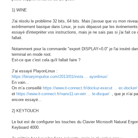
1) WINE
J'ai résolu le problème 32 bits, 64 bits. Mais j'avoue que vu mon nivea
extrêmement basique dans Linux, je suis dépassé par les événements.
essayé d'interpréter vos instructions, mais je ne sais pas si j'ai fait ce q
fallait.
Notamment pour la commande "export DISPLAY=0.0" je l'ai inséré dan
terminal en mode root.
Est-ce que c'est cela qu'il fallait faire ?
J’ai essayé PlayonLinux :
https://binaryimpulse.com/2013/01/insta ... ayonlinux/
En vain...
On m’a conseillé
https://www.it-connect.fr/dockur-execut ... ec-docker/
et
https://www.it-connect.fr/nano11-un-win ... le-disque/
, que je n’ai p
encore essayé...
2) KEYTOUCH
Le but est de configurer les touches du Clavier Microsoft Natural Ergo
Keyboard 4000.