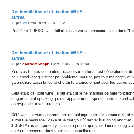
Re: Installation et utilisation WINE +
autres
M
par
Ben
»
mar. 28 oct. 2025, 09:22
e
s
Problème 1 RESOLU : il fallait désactiver la connexion filaire dans "R
s
a
g
e
Re: Installation et utilisation WINE +
autres
M
par
le Manchot Masqué
»
sam. 08 nov. 2025, 18:50
e
s
Pour vos futures demandes, l'usage sur un forum est généralement de 
s
seul envoi (post) distinct par problème, pour ne pas tout mélanger, et 
a
g
ça améliore aussi la recherche d'info ultérieurement pour les autres usa
e
Cela étant dit, pour wine, le but était si je ne m'abuse de faire fonction
dragon natural speaking, puisqu'apparemment speech note ne semblai
correspondre à vos attentes.
Côté wine, je vois apparemment un mélange entre les versions 32 et 64
surtout le message "Make sure that your X server is running and that
$DISPLAY is set correctly." laisse à penser que vous lancez le logiciel
en étant connecter dans votre session utilisateur.