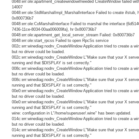
0048:err:ole:apartment_createwindowifneeded CreateWindow failed with
14007
0048:err:ole:StdMarshalImpl_MarshalInterface Failed to create ifstub, 
0x800736b7
0048:err:ole:CoMarshalInterface Failed to marshal the interface {6d514
7436-11ce-8034-00aa006009fa}, hr 0x800736b7
0048:err:ole:apartment_get_local_server_stream Failed: 0x800736b7
0048:err:ole:start_rpcss Failed to open RpcSs service
002c:err:winediag:nodrv_CreateWindow Application tried to create a wi
but no driver could be loaded.
002c:err:winediag:nodrv_CreateWindow L"Make sure that your X server
running and that $DISPLAY is set correctly."
008c:err:winediag:nodrv_CreateWindow Application tried to create a wi
but no driver could be loaded.
008c:err:winediag:nodrv_CreateWindow L"Make sure that your X server
running and that $DISPLAY is set correctly."
00e0:err:winediag:nodrv_CreateWindow Application tried to create a wi
but no driver could be loaded.
00e0:err:winediag:nodrv_CreateWindow L"Make sure that your X server
running and that $DISPLAY is set correctly."
wine: configuration in L"/home/superuser/.wine" has been updated.
014c:err:winediag:nodrv_CreateWindow Application tried to create a wi
but no driver could be loaded.
014c:err:winediag:nodrv_CreateWindow L"Make sure that your X server
running and that $DISPLAY is set correctly."