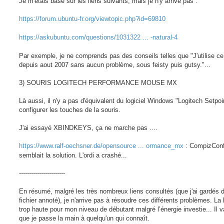
Je m'étais basé sur les liens suivants, mais je n'y arrive pas :
https://forum.ubuntu-fr.org/viewtopic.php?id=69810
https://askubuntu.com/questions/1031322 ... -natural-4
Par exemple, je ne comprends pas des conseils telles que "J'utilise ce
depuis aout 2007 sans aucun problème, sous feisty puis gutsy."...
3) SOURIS LOGITECH PERFORMANCE MOUSE MX
Là aussi, il n'y a pas d'équivalent du logiciel Windows "Logitech Setpoi
configurer les touches de la souris.
J'ai essayé XBINDKEYS, ça ne marche pas ....
https://www.ralf-oechsner.de/opensource ... ormance_mx
: CompizConf
semblait la solution. L'ordi a crashé...
-----------------------
En résumé, malgré les très nombreux liens consultés (que j'ai gardés 
fichier annoté), je n'arrive pas à résoudre ces différents problèmes. La 
trop haute pour mon niveau de débutant malgré l’énergie investie... Il va
que je passe la main à quelqu'un qui connaît.