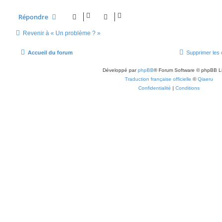
Répondre
Revenir à « Un problème ? »
Accueil du forum
Supprimer les 
Développé par
phpBB
® Forum Software © phpBB L
Traduction française officielle
©
Qiaeru
Confidentialité
|
Conditions