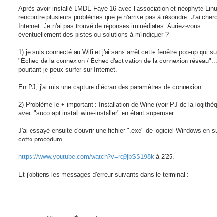
a
g
Après avoir installé LMDE Faye 16 avec l’association et néophyte Linu
e
rencontre plusieurs problèmes que je n'arrive pas à résoudre. J'ai cher
Internet. Je n'ai pas trouvé de réponses immédiates. Auriez-vous
éventuellement des pistes ou solutions à m'indiquer ?
1) je suis connecté au Wifi et j'ai sans arrêt cette fenêtre pop-up qui su
"Échec de la connexion / Échec d'activation de la connexion réseau"...
pourtant je peux surfer sur Internet.
En PJ, j'ai mis une capture d’écran des paramètres de connexion.
2) Problème le + important : Installation de Wine (voir PJ de la logithèq
avec "sudo apt install wine-installer" en étant superuser.
J'ai essayé ensuite d'ouvrir une fichier ".exe" de logiciel Windows en s
cette procédure
https://www.youtube.com/watch?v=rq9jbSS198k
à 2'25.
Et j'obtiens les messages d'erreur suivants dans le terminal :