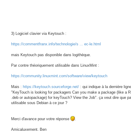
3) Logiciel clavier via Keytouch :
https://commentfranx.info/technologie/s ... ec-le.html
mais Keytouch pas disponible dans logithèque.
Par contre théoriquement utilisable dans LinuxMint :
https://community.linuxmint.com/software/view/keytouch
Mais :
https://keytouch.sourceforge.net/
: qui indique à la dernière lign
"KeyTouch is looking for packagers Can you make a package (like a 
.deb or autopackage) for keyTouch? View the Job". ça veut dire que p
utilisable sous Debian à ce jour ?
Merci d'avance pour votre réponse
.
Amicaluxement, Ben