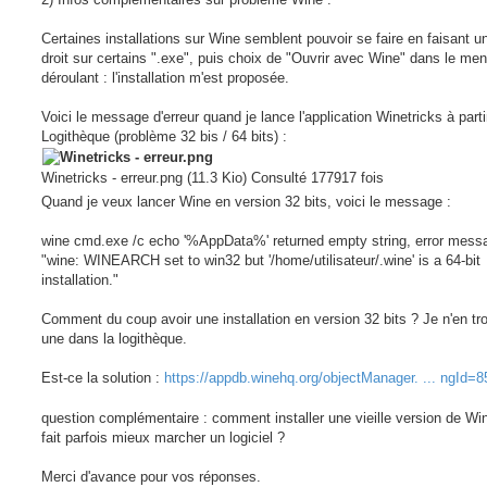
s
a
g
Certaines installations sur Wine semblent pouvoir se faire en faisant un
e
droit sur certains ".exe", puis choix de "Ouvrir avec Wine" dans le me
déroulant : l'installation m'est proposée.
Voici le message d'erreur quand je lance l'application Winetricks à parti
Logithèque (problème 32 bis / 64 bits) :
Winetricks - erreur.png (11.3 Kio) Consulté 177917 fois
Quand je veux lancer Wine en version 32 bits, voici le message :
wine cmd.exe /c echo '%AppData%' returned empty string, error mess
"wine: WINEARCH set to win32 but '/home/utilisateur/.wine' is a 64-bit
installation."
Comment du coup avoir une installation en version 32 bits ? Je n'en t
une dans la logithèque.
Est-ce la solution :
https://appdb.winehq.org/objectManager. ... ngId=
question complémentaire : comment installer une vieille version de Wi
fait parfois mieux marcher un logiciel ?
Merci d'avance pour vos réponses.