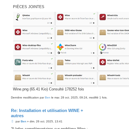
PIÈCES JOINTES
Wine.png (65.41 Kio) Consulté 178252 fois
Dernière modification par
Ben
le mar. 28 oct. 2025, 09:24, modifié 1 fois.
Re: Installation et utilisation WINE +
autres
M
par
Ben
»
dim. 26 oct. 2025, 13:41
e
s
2) Infos complémentaires sur problème Wine :