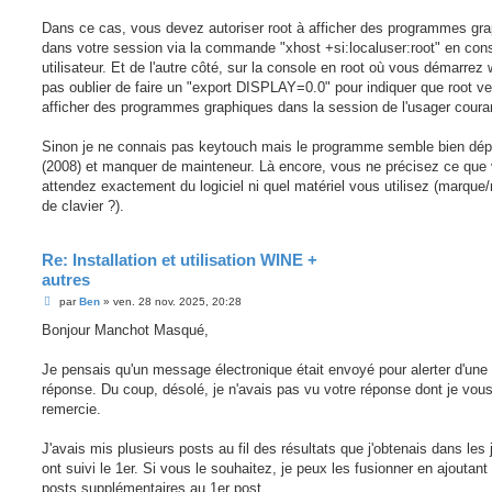
Dans ce cas, vous devez autoriser root à afficher des programmes gr
dans votre session via la commande "xhost +si:localuser:root" en con
utilisateur. Et de l'autre côté, sur la console en root où vous démarrez 
pas oublier de faire un "export DISPLAY=0.0" pour indiquer que root ve
afficher des programmes graphiques dans la session de l'usager coura
Sinon je ne connais pas keytouch mais le programme semble bien dé
(2008) et manquer de mainteneur. Là encore, vous ne précisez ce que
attendez exactement du logiciel ni quel matériel vous utilisez (marque
de clavier ?).
Re: Installation et utilisation WINE +
autres
M
par
Ben
»
ven. 28 nov. 2025, 20:28
e
s
Bonjour Manchot Masqué,
s
a
g
Je pensais qu'un message électronique était envoyé pour alerter d'une
e
réponse. Du coup, désolé, je n'avais pas vu votre réponse dont je vou
remercie.
J'avais mis plusieurs posts au fil des résultats que j'obtenais dans les 
ont suivi le 1er. Si vous le souhaitez, je peux les fusionner en ajoutant
posts supplémentaires au 1er post.