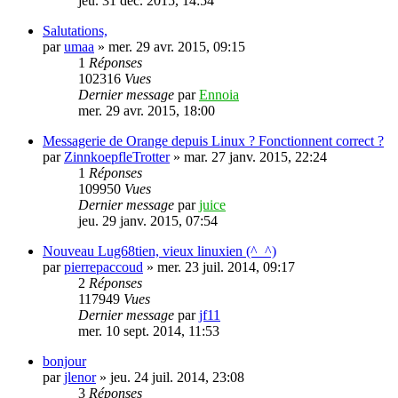
jeu. 31 déc. 2015, 14:54
Salutations,
par
umaa
»
mer. 29 avr. 2015, 09:15
1
Réponses
102316
Vues
Dernier message
par
Ennoia
mer. 29 avr. 2015, 18:00
Messagerie de Orange depuis Linux ? Fonctionnent correct ?
par
ZinnkoepfleTrotter
»
mar. 27 janv. 2015, 22:24
1
Réponses
109950
Vues
Dernier message
par
juice
jeu. 29 janv. 2015, 07:54
Nouveau Lug68tien, vieux linuxien (^_^)
par
pierrepaccoud
»
mer. 23 juil. 2014, 09:17
2
Réponses
117949
Vues
Dernier message
par
jf11
mer. 10 sept. 2014, 11:53
bonjour
par
jlenor
»
jeu. 24 juil. 2014, 23:08
3
Réponses