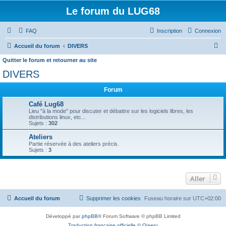
Le forum du LUG68
FAQ
Inscription
Connexion
R
Accueil du forum
DIVERS
e
Quitter le forum et retourner au site
c
DIVERS
h
Forum
e
Café Lug68
r
Lieu "à la mode" pour discuter et débattre sur les logiciels libres, les
distributions linux, etc...
c
Sujets :
302
h
Ateliers
e
Partie réservée à des ateliers précis.
Sujets :
3
r
Aller
Accueil du forum
Supprimer les cookies
Fuseau horaire sur
UTC+02:00
Développé par
phpBB
® Forum Software © phpBB Limited
Traduction française officielle
©
Qiaeru