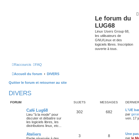
Le forum du
LUG68
Linux Users Group 68,
les utilisateurs de
GNU/Linux et des
logiciels libres. Inscription
ouverte à tous.
Raccourcis
FAQ
Accueil du forum
DIVERS
Quitter le forum et retourner au site
DIVERS
FORUM
SUJETS
MESSAGES
DERNIE
Café Lug68
L'UE bar
302
682
par
gera
Lieu "à la mode" pour
discuter et débattre sur
ven. 17 j
les logiciels libres, les
distributions linux, etc...
Ateliers
Une pass
3
8
par
le M
Partie réservée à des