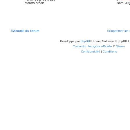
ateliers précis.
sam. 30 j
Accueil du forum
Supprimer les 
Développé par
phpBB
® Forum Software © phpBB L
Traduction française officielle
©
Qiaeru
Confidentialité
|
Conditions