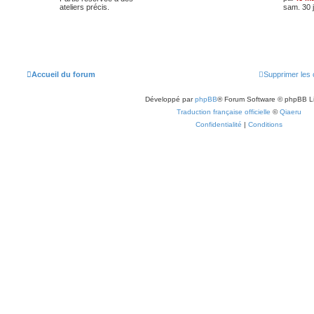
ateliers précis.
sam. 30 j
Accueil du forum
Supprimer les 
Développé par
phpBB
® Forum Software © phpBB L
Traduction française officielle
©
Qiaeru
Confidentialité
|
Conditions