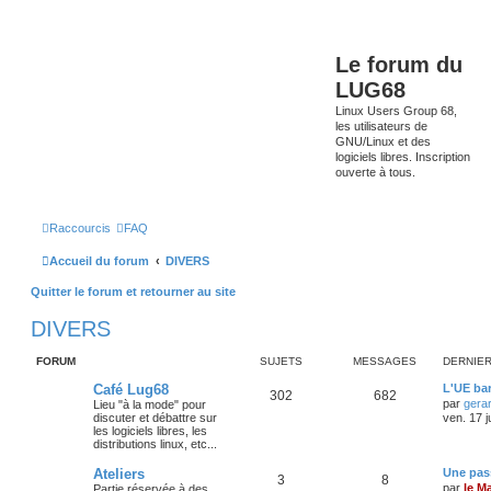
Le forum du
LUG68
Linux Users Group 68,
les utilisateurs de
GNU/Linux et des
logiciels libres. Inscription
ouverte à tous.
Raccourcis
FAQ
Accueil du forum
DIVERS
Quitter le forum et retourner au site
DIVERS
FORUM
SUJETS
MESSAGES
DERNIE
Café Lug68
L'UE bar
302
682
par
gera
Lieu "à la mode" pour
discuter et débattre sur
ven. 17 j
les logiciels libres, les
distributions linux, etc...
Ateliers
Une pass
3
8
par
le M
Partie réservée à des