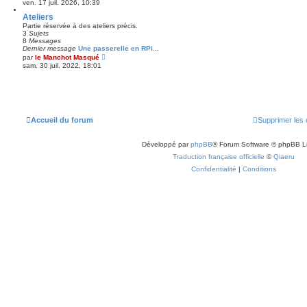
ven. 17 juil. 2026, 10:39
n
s
Ateliers
u
Partie réservée à des ateliers précis.
l
3
Sujets
t
8
Messages
e
Dernier message
Une passerelle en RPi...
r
C
par
le Manchot Masqué
l
o
sam. 30 juil. 2022, 18:01
e
n
d
s
e
u
r
l
n
t
i
e
e
r
Accueil du forum
Supprimer les 
r
l
m
e
e
d
s
Développé par
phpBB
® Forum Software © phpBB L
e
s
r
Traduction française officielle
©
Qiaeru
a
n
g
i
Confidentialité
|
Conditions
e
e
r
m
e
s
s
a
g
e