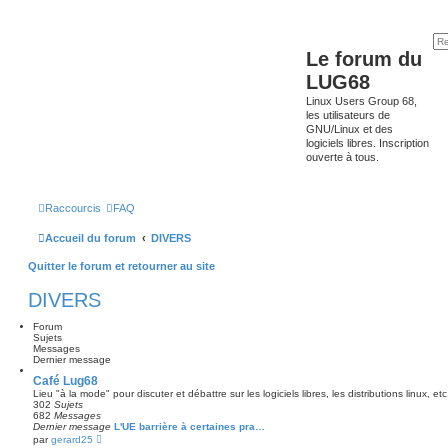
Le forum du
LUG68
Linux Users Group 68,
les utilisateurs de
GNU/Linux et des
logiciels libres. Inscription
ouverte à tous.
Raccourcis
FAQ
Accueil du forum
DIVERS
Quitter le forum et retourner au site
DIVERS
Forum
Sujets
Messages
Dernier message
Café Lug68
Lieu "à la mode" pour discuter et débattre sur les logiciels libres, les distributions linux, etc.
302
Sujets
682
Messages
Dernier message
L'UE barrière à certaines pra…
C
par
gerard25
o