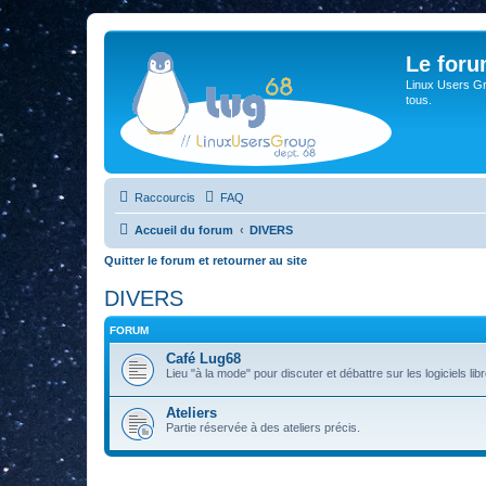
Le for
Linux Users Gro
tous.
Raccourcis
FAQ
Accueil du forum
DIVERS
Quitter le forum et retourner au site
DIVERS
FORUM
Café Lug68
Lieu "à la mode" pour discuter et débattre sur les logiciels libre
Ateliers
Partie réservée à des ateliers précis.