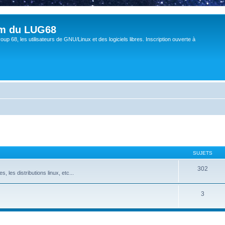
um du LUG68
up 68, les utilisateurs de GNU/Linux et des logiciels libres. Inscription ouverte à
SUJETS
302
s, les distributions linux, etc...
3