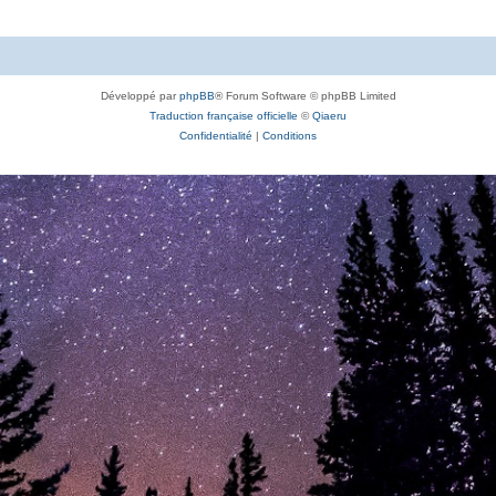
Développé par
phpBB
® Forum Software © phpBB Limited
Traduction française officielle
©
Qiaeru
Confidentialité
|
Conditions