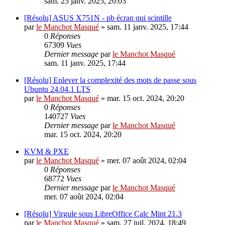
sam. 25 janv. 2025, 20:03
[Résolu] ASUS X751N - pb écran qui scintille
par
le Manchot Masqué
»
sam. 11 janv. 2025, 17:44
0
Réponses
67309
Vues
Dernier message
par
le Manchot Masqué
sam. 11 janv. 2025, 17:44
[Résolu] Enlever la complexité des mots de passe sous
Ubuntu 24.04.1 LTS
par
le Manchot Masqué
»
mar. 15 oct. 2024, 20:20
0
Réponses
140727
Vues
Dernier message
par
le Manchot Masqué
mar. 15 oct. 2024, 20:20
KVM & PXE
par
le Manchot Masqué
»
mer. 07 août 2024, 02:04
0
Réponses
68772
Vues
Dernier message
par
le Manchot Masqué
mer. 07 août 2024, 02:04
[Résolu] Virgule sous LibreOffice Calc Mint 21.3
par
le Manchot Masqué
»
sam. 27 juil. 2024, 18:49