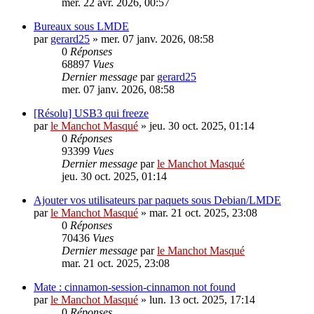
mer. 22 avr. 2026, 00:57
Bureaux sous LMDE
par
gerard25
»
mer. 07 janv. 2026, 08:58
0
Réponses
68897
Vues
Dernier message
par
gerard25
mer. 07 janv. 2026, 08:58
[Résolu] USB3 qui freeze
par
le Manchot Masqué
»
jeu. 30 oct. 2025, 01:14
0
Réponses
93399
Vues
Dernier message
par
le Manchot Masqué
jeu. 30 oct. 2025, 01:14
Ajouter vos utilisateurs par paquets sous Debian/LMDE
par
le Manchot Masqué
»
mar. 21 oct. 2025, 23:08
0
Réponses
70436
Vues
Dernier message
par
le Manchot Masqué
mar. 21 oct. 2025, 23:08
Mate : cinnamon-session-cinnamon not found
par
le Manchot Masqué
»
lun. 13 oct. 2025, 17:14
0
Réponses