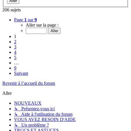
206 sujets
Page
1
sur
9
Aller sur la page :
1
2
3
4
5
…
9
Suivant
Revenir à l’accueil du forum
Aller
NOUVEAUX
↳ Présentez-vous ici
↳ Aide à l'utilisation du forum
VOUS AVEZ BESOIN D'AIDE
↳ Un problème ?
TRUCS ET ASTUCES