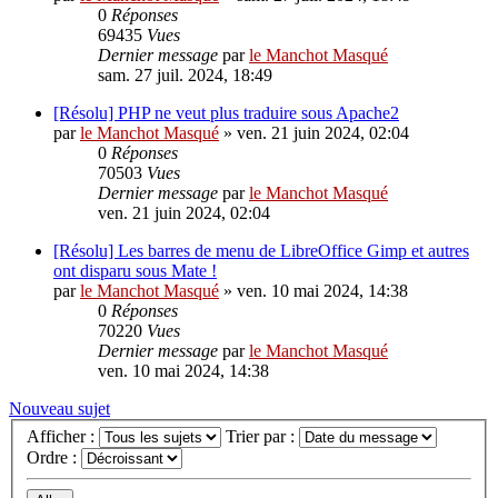
0
Réponses
69435
Vues
Dernier message
par
le Manchot Masqué
sam. 27 juil. 2024, 18:49
[Résolu] PHP ne veut plus traduire sous Apache2
par
le Manchot Masqué
»
ven. 21 juin 2024, 02:04
0
Réponses
70503
Vues
Dernier message
par
le Manchot Masqué
ven. 21 juin 2024, 02:04
[Résolu] Les barres de menu de LibreOffice Gimp et autres
ont disparu sous Mate !
par
le Manchot Masqué
»
ven. 10 mai 2024, 14:38
0
Réponses
70220
Vues
Dernier message
par
le Manchot Masqué
ven. 10 mai 2024, 14:38
Nouveau sujet
Afficher :
Trier par :
Ordre :