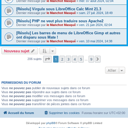
Dernier message par
le Manchot Masqué
«
mer. 07 août 2024, 02:04
[Résolu] Virgule sous LibreOffice Calc Mint 21.3
Dernier message par
le Manchot Masqué
«
sam. 27 juil. 2024, 18:49
[Résolu] PHP ne veut plus traduire sous Apache2
Dernier message par
le Manchot Masqué
«
ven. 21 juin 2024, 02:04
[Résolu] Les barres de menu de LibreOffice Gimp et autres
ont disparu sous Mate !
Dernier message par
le Manchot Masqué
«
ven. 10 mai 2024, 14:38
Nouveau sujet
Page
1
sur
9
1
2
3
4
5
9
Suivant
206 sujets
…
Aller
PERMISSIONS DU FORUM
Vous
ne pouvez pas
publier de nouveaux sujets dans ce forum
Vous
ne pouvez pas
répondre aux sujets dans ce forum
Vous
ne pouvez pas
modifier vos messages dans ce forum
Vous
ne pouvez pas
supprimer vos messages dans ce forum
Vous
ne pouvez pas
transférer de pièces jointes dans ce forum
Accueil du forum
Supprimer les cookies
Fuseau horaire sur
UTC+02:00
Développé par
phpBB
® Forum Software © phpBB Limited