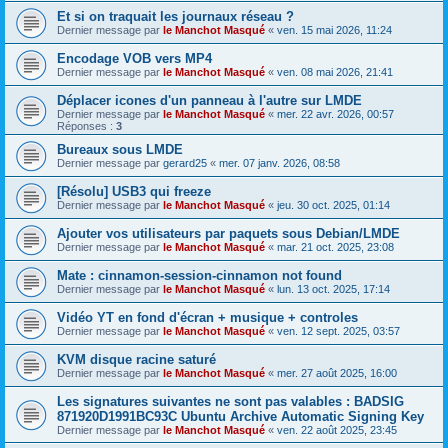
Et si on traquait les journaux réseau ?
Dernier message par
le Manchot Masqué
«
ven. 15 mai 2026, 11:24
Encodage VOB vers MP4
Dernier message par
le Manchot Masqué
«
ven. 08 mai 2026, 21:41
Déplacer icones d'un panneau à l'autre sur LMDE
Dernier message par
le Manchot Masqué
«
mer. 22 avr. 2026, 00:57
Réponses :
3
Bureaux sous LMDE
Dernier message par
gerard25
«
mer. 07 janv. 2026, 08:58
[Résolu] USB3 qui freeze
Dernier message par
le Manchot Masqué
«
jeu. 30 oct. 2025, 01:14
Ajouter vos utilisateurs par paquets sous Debian/LMDE
Dernier message par
le Manchot Masqué
«
mar. 21 oct. 2025, 23:08
Mate : cinnamon-session-cinnamon not found
Dernier message par
le Manchot Masqué
«
lun. 13 oct. 2025, 17:14
Vidéo YT en fond d'écran + musique + controles
Dernier message par
le Manchot Masqué
«
ven. 12 sept. 2025, 03:57
KVM disque racine saturé
Dernier message par
le Manchot Masqué
«
mer. 27 août 2025, 16:00
Les signatures suivantes ne sont pas valables : BADSIG
871920D1991BC93C Ubuntu Archive Automatic Signing Key
Dernier message par
le Manchot Masqué
«
ven. 22 août 2025, 23:45