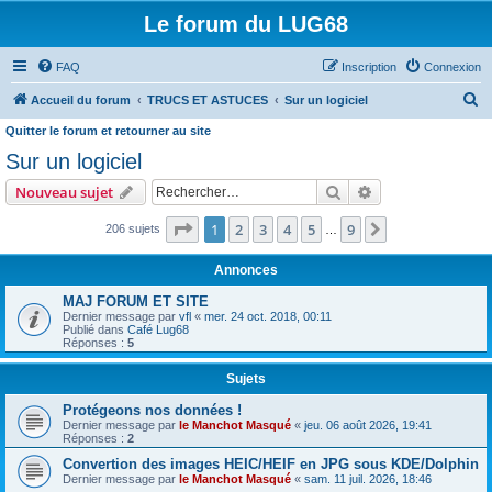
Le forum du LUG68
FAQ
Inscription
Connexion
R
Accueil du forum
TRUCS ET ASTUCES
Sur un logiciel
e
Quitter le forum et retourner au site
c
Sur un logiciel
h
Rechercher
Recherche avanc
Nouveau sujet
e
Page
1
sur
9
1
2
3
4
5
9
Suivant
206 sujets
…
r
c
Annonces
h
MAJ FORUM ET SITE
e
Dernier message par
vfl
«
mer. 24 oct. 2018, 00:11
Publié dans
Café Lug68
r
Réponses :
5
Sujets
Protégeons nos données !
Dernier message par
le Manchot Masqué
«
jeu. 06 août 2026, 19:41
Réponses :
2
Convertion des images HEIC/HEIF en JPG sous KDE/Dolphin
Dernier message par
le Manchot Masqué
«
sam. 11 juil. 2026, 18:46