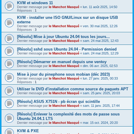
KVM et windows 11
Dernier message par
le Manchot Masqué
«
lun. 11 août 2025, 14:50
Réponses :
1
KVM - installer une ISO GNU/Linux sur un disque USB
externe
Dernier message par
le Manchot Masqué
«
ven. 30 mai 2025, 12:26
Réponses :
3
[Résolu] Mise à jour Ubuntu 24.04 tous les jours...
Dernier message par
le Manchot Masqué
«
sam. 24 mai 2025, 12:43
[Résolu] sshd sous Ubuntu 24.04 - Permission denied
Dernier message par
le Manchot Masqué
«
sam. 24 mai 2025, 12:29
[Résolu] Démarrer en manuel depuis une ventoy
Dernier message par
le Manchot Masqué
«
dim. 06 avr. 2025, 02:53
Mise à jour du pinephone sous mobian (déc 2023)
Dernier message par
le Manchot Masqué
«
lun. 27 janv. 2025, 00:33
Réponses :
1
Utiliser le DVD d'installation comme source de paquets APT
Dernier message par
le Manchot Masqué
«
sam. 25 janv. 2025, 20:03
[Résolu] ASUS X751N - pb écran qui scintille
Dernier message par
le Manchot Masqué
«
sam. 11 janv. 2025, 17:44
[Résolu] Enlever la complexité des mots de passe sous
Ubuntu 24.04.1 LTS
Dernier message par
le Manchot Masqué
«
mar. 15 oct. 2024, 20:20
KVM & PXE