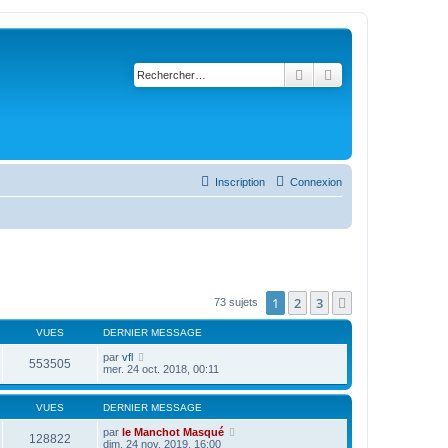
Rechercher
Recherche avancé
Inscription
Connexion
1
2
3
Suivant
73 sujets
VUES
DERNIER MESSAGE
par
vfl
553505
mer. 24 oct. 2018, 00:11
VUES
DERNIER MESSAGE
par
le Manchot Masqué
128822
dim. 24 nov. 2019, 16:00