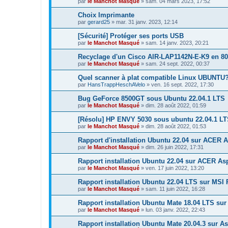
par
le Manchot Masqué
»
sam. 04 mars 2023, 17:52
Choix Imprimante
par
gerard25
»
mar. 31 janv. 2023, 12:14
[Sécurité] Protéger ses ports USB
par
le Manchot Masqué
»
sam. 14 janv. 2023, 20:21
Recyclage d'un Cisco AIR-LAP1142N-E-K9 en 80
par
le Manchot Masqué
»
sam. 24 sept. 2022, 00:37
Quel scanner à plat compatible Linux UBUNTU
par
HansTrappHeschAVelo
»
ven. 16 sept. 2022, 17:30
Bug GeForce 8500GT sous Ubuntu 22.04.1 LTS
par
le Manchot Masqué
»
dim. 28 août 2022, 01:59
[Résolu] HP ENVY 5030 sous ubuntu 22.04.1 L
par
le Manchot Masqué
»
dim. 28 août 2022, 01:53
Rapport d'installation Ubuntu 22.04 sur ACER 
par
le Manchot Masqué
»
dim. 26 juin 2022, 17:31
Rapport installation Ubuntu 22.04 sur ACER Asp
par
le Manchot Masqué
»
ven. 17 juin 2022, 13:20
Rapport installation Ubuntu 22.04 LTS sur MSI 
par
le Manchot Masqué
»
sam. 11 juin 2022, 16:28
Rapport installation Ubuntu Mate 18.04 LTS s
par
le Manchot Masqué
»
lun. 03 janv. 2022, 22:43
Rapport installation Ubuntu Mate 20.04.3 sur A