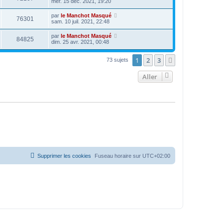
mer. 15 déc. 2021, 19:20
par
le Manchot Masqué
76301
sam. 10 juil. 2021, 22:48
par
le Manchot Masqué
84825
dim. 25 avr. 2021, 00:48
1
2
3
Suivant
73 sujets
Aller
Supprimer les cookies
Fuseau horaire sur
UTC+02:00