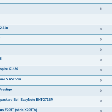
6
1
2.11n
0
?
0
0
TS
0
Aspire X1436
0
ire 5 A515-54
0
Prestige
0
ur packard Bell EasyNote ENTG71BM
0
sus F205T (série X205TA)
0