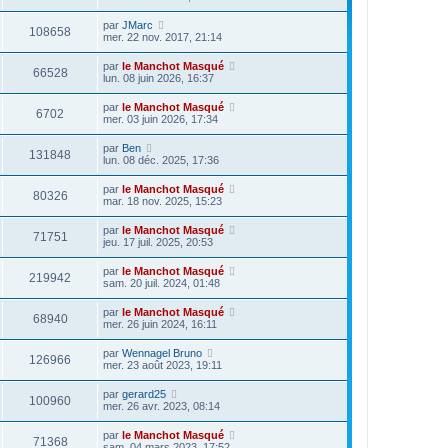
par
JMarc
108658
mer. 22 nov. 2017, 21:14
par
le Manchot Masqué
66528
lun. 08 juin 2026, 16:37
par
le Manchot Masqué
6702
mer. 03 juin 2026, 17:34
par
Ben
131848
lun. 08 déc. 2025, 17:36
par
le Manchot Masqué
80326
mar. 18 nov. 2025, 15:23
par
le Manchot Masqué
71751
jeu. 17 juil. 2025, 20:53
par
le Manchot Masqué
219942
sam. 20 juil. 2024, 01:48
par
le Manchot Masqué
68940
mer. 26 juin 2024, 16:11
par
Wennagel Bruno
126966
mer. 23 août 2023, 19:11
par
gerard25
100960
mer. 26 avr. 2023, 08:14
par
le Manchot Masqué
71368
sam. 04 mars 2023, 17:52