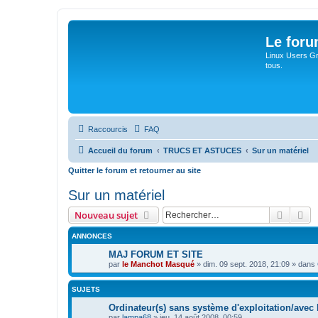
Le for
Linux Users Gro
tous.
Raccourcis
FAQ
Accueil du forum
TRUCS ET ASTUCES
Sur un matériel
Quitter le forum et retourner au site
Sur un matériel
Recher
Re
Nouveau sujet
ANNONCES
MAJ FORUM ET SITE
par
le Manchot Masqué
»
dim. 09 sept. 2018, 21:09
» dans
SUJETS
Ordinateur(s) sans système d'exploitation/avec
par
lampa68
»
jeu. 14 août 2008, 00:59