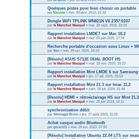
Quelques pistes pour bien choisir un portable
par
Ennoia
»
mer. 30 janv. 2013, 21:32
Dongle WiFi TPLINK WN821N V6 2357:0107
par
le Manchot Masqué
»
mar. 18 sept. 2018, 22:20
Rapport installation LMDE7 sur Mac 18,2
par
le Manchot Masqué
»
mer. 03 juin 2026, 17:34
Recherche portable d'occasion sous Linux + 
par
Ben
»
mer. 29 oct. 2025, 16:23
[Résolu] ASUS S712E DUAL BOOT HS
par
le Manchot Masqué
»
mar. 18 nov. 2025, 15:23
Rapport installation Mint LMDE 6 sur Samsun
par
le Manchot Masqué
»
jeu. 17 juil. 2025, 20:53
Rapport installation Mint 21.3 sur Imac 11,2
par
le Manchot Masqué
»
sam. 20 juil. 2024, 01:48
[Resolu] HDMI + rétroéclairage HS sur Mint 
par
le Manchot Masqué
»
mer. 26 juin 2024, 16:11
synchronisation débit
par
Wennagel Bruno
»
jeu. 17 août 2023, 11:25
Achat casque audio Bluetooth
par
gerard25
»
mar. 18 avr. 2023, 07:52
[Résolu] Installation Ubuntu 22.04 LTS sur imac