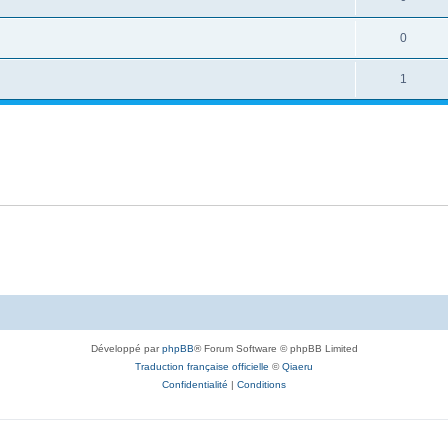
0
1
Développé par
phpBB
® Forum Software © phpBB Limited
Traduction française officielle
©
Qiaeru
Confidentialité
|
Conditions