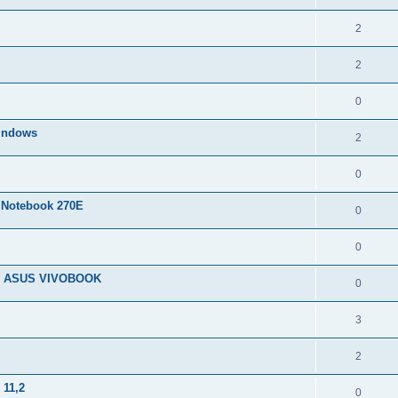
2
2
0
Windows
2
0
g Notebook 270E
0
0
21.2 ASUS VIVOBOOK
0
3
2
 11,2
0