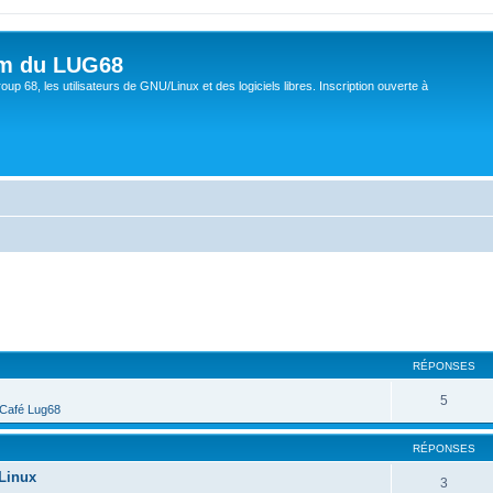
um du LUG68
up 68, les utilisateurs de GNU/Linux et des logiciels libres. Inscription ouverte à
cher
cherche avancée
RÉPONSES
5
Café Lug68
RÉPONSES
 Linux
3