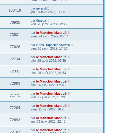
par
gerard25
138419
jeu. 09 févr. 2023, 14:06
par
0mega
76935
ven. 20 janv. 2023, 08:33
par
le Manchot Masqué
73531
sam. 24 sept. 2022, 00:37
par
HansTrappHeschAVelo
77628
ven. 16 sept. 2022, 17:30
par
le Manchot Masqué
72734
dim. 28 août 2022, 01:59
par
le Manchot Masqué
72332
dim. 28 août 2022, 01:53
par
le Manchot Masqué
72883
dim. 26 juin 2022, 17:31
par
le Manchot Masqué
71771
ven. 17 juin 2022, 13:20
par
le Manchot Masqué
72204
sam. 11 juin 2022, 16:28
par
le Manchot Masqué
72893
lun. 03 janv. 2022, 22:43
par
le Manchot Masqué
72107