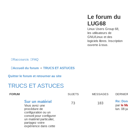
Le forum du
LUG68
Linux Users Group 68,
les utilisateurs de
GNU/Linux et des
logiciels libres. Inscription
ouverte à tous.
Raccourcis
FAQ
Accueil du forum
TRUCS ET ASTUCES
Quitter le forum et retourner au site
TRUCS ET ASTUCES
FORUM
SUJETS
MESSAGES
DERNIE
Sur un matériel
Re: Don
73
183
par
le M
Vous avez une
procédure de
lun. 08 j
configuration ou un
conseil pour configurer
un matériel particulier,
partagez votre
expérience dans cette