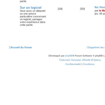
partie.
Sur un logiciel
Re: Pro
206
359
par
le M
Vous avez un didactiel
ou une astuce
jeu. 06 a
particulière concernant
un logiciel, partagez
votre expérience dans
cette partie.
Accueil du forum
Supprimer les 
Développé par
phpBB
® Forum Software © phpBB L
Traduction française officielle
©
Qiaeru
Confidentialité
|
Conditions