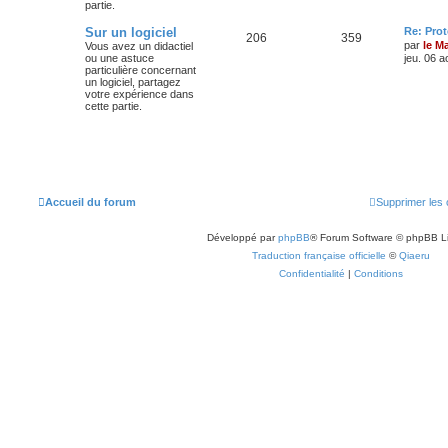
partie.
Sur un logiciel
Re: Pro
206
359
par
le M
Vous avez un didactiel
ou une astuce
jeu. 06 a
particulière concernant
un logiciel, partagez
votre expérience dans
cette partie.
Accueil du forum
Supprimer les 
Développé par
phpBB
® Forum Software © phpBB L
Traduction française officielle
©
Qiaeru
Confidentialité
|
Conditions