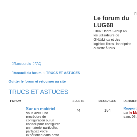
Le forum du
LUG68
Linux Users Group 68,
les utilisateurs de
GNU/Linux et des
logiciels libres. Inscription
ouverte à tous.
Raccourcis
FAQ
Accueil du forum
TRUCS ET ASTUCES
Quitter le forum et retourner au site
TRUCS ET ASTUCES
FORUM
SUJETS
MESSAGES
DERNIE
Sur un matériel
Rapport 
74
184
par
le M
Vous avez une
procédure de
sam. 08 
configuration ou un
conseil pour configurer
un matériel particulier,
partagez votre
expérience dans cette