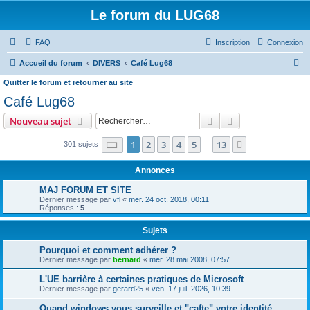
Le forum du LUG68
FAQ
Inscription
Connexion
R
Accueil du forum
DIVERS
Café Lug68
e
Quitter le forum et retourner au site
c
Café Lug68
h
Rechercher
Recherche avanc
Nouveau sujet
e
Page
1
sur
13
1
2
3
4
5
13
Suivant
301 sujets
…
r
c
Annonces
h
MAJ FORUM ET SITE
e
Dernier message par
vfl
«
mer. 24 oct. 2018, 00:11
Réponses :
5
r
Sujets
Pourquoi et comment adhérer ?
Dernier message par
bernard
«
mer. 28 mai 2008, 07:57
L'UE barrière à certaines pratiques de Microsoft
Dernier message par
gerard25
«
ven. 17 juil. 2026, 10:39
Quand windows vous surveille et "cafte" votre identité...