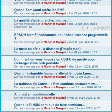
Dernier message par
le Manchot Masqué
«
mer. 08 juil. 2026, 00:14
Quand Samsaoul arrête les SMS...
Dernier message par
le Manchot Masqué
«
lun. 22 juin 2026, 12:15
La qualité s'améliore chez microsoft
Dernier message par
le Manchot Masqué
«
jeu. 18 juin 2026, 01:54
Réponses :
65
1
4
5
6
7
…
EPSON bientôt condamnée pour obsolescence programmée
?
Dernier message par
le Manchot Masqué
«
mer. 03 juin 2026, 00:26
Le tueur en série - à distance (l'impôt mso) !
Dernier message par
le Manchot Masqué
«
lun. 01 juin 2026, 15:13
Comment on vous impose un USB-C de merde pour
recharger votre ordi portable...
Dernier message par
le Manchot Masqué
«
dim. 26 avr. 2026, 19:52
Quand la stupidité humaine atteint le noyau Linux...
Dernier message par
le Manchot Masqué
«
ven. 17 avr. 2026, 01:49
La trahison du Conseil d'Etat continue normalement...
Dernier message par
le Manchot Masqué
«
sam. 21 mars 2026, 02:58
Android en conditionnelle
Dernier message par
le Manchot Masqué
«
ven. 20 mars 2026, 17:07
Quand la DINUM continue de faire semblant...
Dernier message par
le Manchot Masqué
«
mar. 17 mars 2026, 14:23