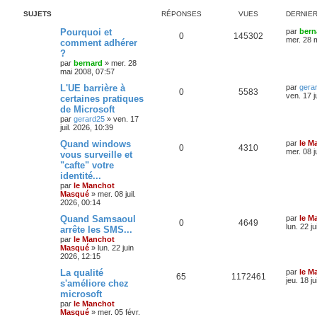
SUJETS
RÉPONSES
VUES
DERNIE
Pourquoi et
par
bern
0
145302
mer. 28 
comment adhérer
?
par
bernard
»
mer. 28
mai 2008, 07:57
L'UE barrière à
par
gera
0
5583
ven. 17 j
certaines pratiques
de Microsoft
par
gerard25
»
ven. 17
juil. 2026, 10:39
Quand windows
par
le M
0
4310
mer. 08 j
vous surveille et
"cafte" votre
identité...
par
le Manchot
Masqué
»
mer. 08 juil.
2026, 00:14
Quand Samsaoul
par
le M
0
4649
lun. 22 j
arrête les SMS...
par
le Manchot
Masqué
»
lun. 22 juin
2026, 12:15
La qualité
par
le M
65
1172461
jeu. 18 j
s'améliore chez
microsoft
par
le Manchot
Masqué
»
mer. 05 févr.