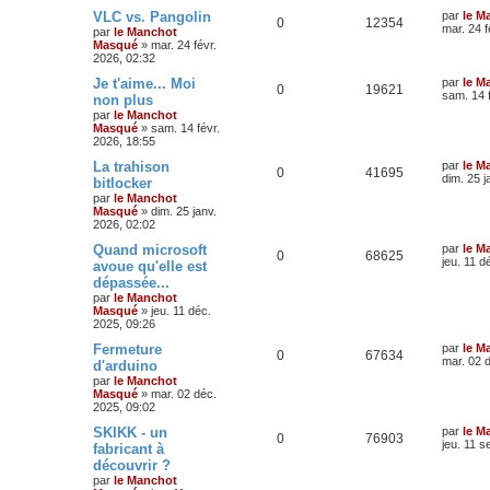
VLC vs. Pangolin
par
le M
0
12354
mar. 24 f
par
le Manchot
Masqué
»
mar. 24 févr.
2026, 02:32
Je t'aime... Moi
par
le M
0
19621
sam. 14 
non plus
par
le Manchot
Masqué
»
sam. 14 févr.
2026, 18:55
La trahison
par
le M
0
41695
dim. 25 j
bitlocker
par
le Manchot
Masqué
»
dim. 25 janv.
2026, 02:02
Quand microsoft
par
le M
0
68625
jeu. 11 d
avoue qu'elle est
dépassée...
par
le Manchot
Masqué
»
jeu. 11 déc.
2025, 09:26
Fermeture
par
le M
0
67634
mar. 02 
d'arduino
par
le Manchot
Masqué
»
mar. 02 déc.
2025, 09:02
SKIKK - un
par
le M
0
76903
jeu. 11 s
fabricant à
découvrir ?
par
le Manchot