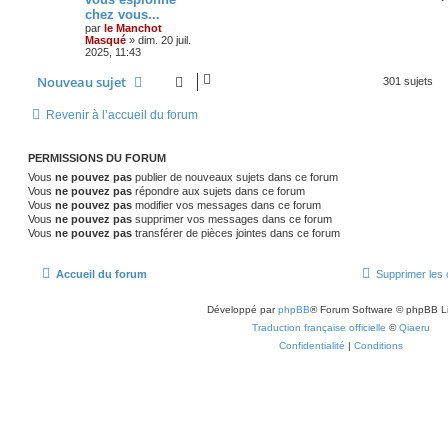
chez vous...
par
le Manchot
Masqué
»
dim. 20 juil.
2025, 11:43
Nouveau sujet
301 sujets
Revenir à l’accueil du forum
PERMISSIONS DU FORUM
Vous
ne pouvez pas
publier de nouveaux sujets dans ce forum
Vous
ne pouvez pas
répondre aux sujets dans ce forum
Vous
ne pouvez pas
modifier vos messages dans ce forum
Vous
ne pouvez pas
supprimer vos messages dans ce forum
Vous
ne pouvez pas
transférer de pièces jointes dans ce forum
Accueil du forum
Supprimer les 
Développé par
phpBB
® Forum Software © phpBB L
Traduction française officielle
©
Qiaeru
Confidentialité
|
Conditions