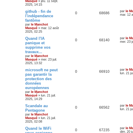
Masqué
»
jeu. 11 sept.
2025, 14:15
github - fin de
par
le M
0
68686
mar. 12 
l'indépendance
fantôme
par
le Manchot
Masqué
»
mar. 12 août
2025, 02:25
Quand l'IA
par
le M
0
68140
mer. 23 j
panique et
supprime vos
travaux...
par
le Manchot
Masqué
»
mer. 23 juil.
2025, 13:32
microsoft ne peut
par
le M
0
66910
lun. 21 ju
pas garantir la
protection des
données
européennes
par
le Manchot
Masqué
»
lun. 21 juil.
2025, 14:29
Scandale au
par
le M
0
66562
lun. 21 ju
Pentagone
par
le Manchot
Masqué
»
lun. 21 juil.
2025, 02:08
Quand le WiFi
par
le M
0
67235
dim. 20 j
vous espionne