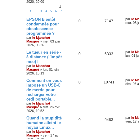
2020, 20:00
1
3
4
5
6
7
…
EPSON bientôt
par
le M
0
7147
mer. 03 j
condamnée pour
obsolescence
programmée ?
par
le Manchot
Masqué
»
mer. 03 juin
2026, 00:26
Le tueur en série -
par
le M
0
6333
lun. 01 j
à distance (l'impôt
mso) !
par
le Manchot
Masqué
»
lun. 01 juin
2026, 15:13
Comment on vous
par
le M
0
10741
dim. 26 a
impose un USB-C
de merde pour
recharger votre
ordi portable...
par
le Manchot
Masqué
»
dim. 26 avr.
2026, 19:52
Quand la stupidité
par
le M
0
9483
ven. 17 a
humaine atteint le
noyau Linux...
par
le Manchot
Masqué
»
ven. 17 avr.
2026, 01:49