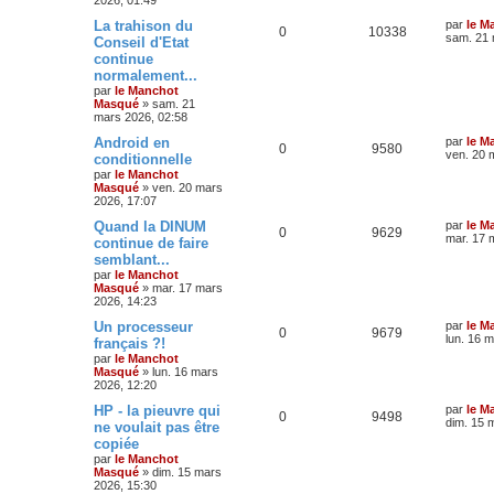
La trahison du
par
le M
0
10338
sam. 21 
Conseil d'Etat
continue
normalement...
par
le Manchot
Masqué
»
sam. 21
mars 2026, 02:58
Android en
par
le M
0
9580
ven. 20 
conditionnelle
par
le Manchot
Masqué
»
ven. 20 mars
2026, 17:07
Quand la DINUM
par
le M
0
9629
mar. 17 
continue de faire
semblant...
par
le Manchot
Masqué
»
mar. 17 mars
2026, 14:23
Un processeur
par
le M
0
9679
lun. 16 
français ?!
par
le Manchot
Masqué
»
lun. 16 mars
2026, 12:20
HP - la pieuvre qui
par
le M
0
9498
dim. 15 
ne voulait pas être
copiée
par
le Manchot
Masqué
»
dim. 15 mars
2026, 15:30