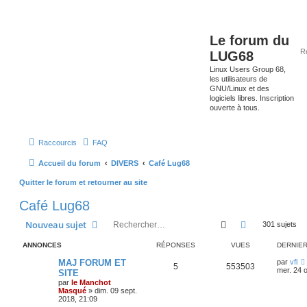
Le forum du
LUG68
Linux Users Group 68,
les utilisateurs de
GNU/Linux et des
logiciels libres. Inscription
ouverte à tous.
Raccourcis
FAQ
Accueil du forum
DIVERS
Café Lug68
Quitter le forum et retourner au site
Café Lug68
Rechercher
Recherche av
Nouveau sujet
301 sujets
ANNONCES
RÉPONSES
VUES
DERNIE
MAJ FORUM ET
par
vfl
5
553503
mer. 24 o
SITE
par
le Manchot
Masqué
»
dim. 09 sept.
2018, 21:09