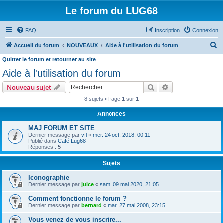
Le forum du LUG68
FAQ
Inscription
Connexion
R
Accueil du forum
NOUVEAUX
Aide à l'utilisation du forum
e
Quitter le forum et retourner au site
c
Aide à l'utilisation du forum
h
Rechercher
Recherche avanc
Nouveau sujet
e
8 sujets • Page
1
sur
1
r
Annonces
c
MAJ FORUM ET SITE
h
Dernier message par
vfl
«
mer. 24 oct. 2018, 00:11
e
Publié dans
Café Lug68
Réponses :
5
r
Sujets
Iconographie
Dernier message par
juice
«
sam. 09 mai 2020, 21:05
Comment fonctionne le forum ?
Dernier message par
bernard
«
mar. 27 mai 2008, 23:15
Vous venez de vous inscrire...