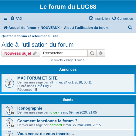
Le forum du LUG68
FAQ
Inscription
Connexion
R
Accueil du forum
NOUVEAUX
Aide à l'utilisation du forum
e
Quitter le forum et retourner au site
c
Aide à l'utilisation du forum
h
Rechercher
Recherche avanc
Nouveau sujet
e
8 sujets • Page
1
sur
1
r
Annonces
c
MAJ FORUM ET SITE
h
Dernier message par
vfl
«
mer. 24 oct. 2018, 00:11
e
Publié dans
Café Lug68
Réponses :
5
r
Sujets
Iconographie
Dernier message par
juice
«
sam. 09 mai 2020, 21:05
Comment fonctionne le forum ?
Dernier message par
bernard
«
mar. 27 mai 2008, 23:15
Vous venez de vous inscrire...