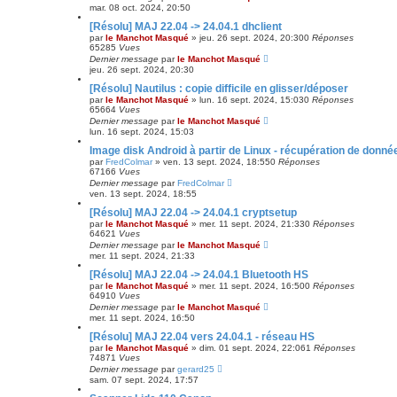
mar. 08 oct. 2024, 20:50
[Résolu] MAJ 22.04 -> 24.04.1 dhclient
par
le Manchot Masqué
»
jeu. 26 sept. 2024, 20:30
0
Réponses
65285
Vues
Dernier message
par
le Manchot Masqué
jeu. 26 sept. 2024, 20:30
[Résolu] Nautilus : copie difficile en glisser/déposer
par
le Manchot Masqué
»
lun. 16 sept. 2024, 15:03
0
Réponses
65664
Vues
Dernier message
par
le Manchot Masqué
lun. 16 sept. 2024, 15:03
Image disk Android à partir de Linux - récupération de donné
par
FredColmar
»
ven. 13 sept. 2024, 18:55
0
Réponses
67166
Vues
Dernier message
par
FredColmar
ven. 13 sept. 2024, 18:55
[Résolu] MAJ 22.04 -> 24.04.1 cryptsetup
par
le Manchot Masqué
»
mer. 11 sept. 2024, 21:33
0
Réponses
64621
Vues
Dernier message
par
le Manchot Masqué
mer. 11 sept. 2024, 21:33
[Résolu] MAJ 22.04 -> 24.04.1 Bluetooth HS
par
le Manchot Masqué
»
mer. 11 sept. 2024, 16:50
0
Réponses
64910
Vues
Dernier message
par
le Manchot Masqué
mer. 11 sept. 2024, 16:50
[Résolu] MAJ 22.04 vers 24.04.1 - réseau HS
par
le Manchot Masqué
»
dim. 01 sept. 2024, 22:06
1
Réponses
74871
Vues
Dernier message
par
gerard25
sam. 07 sept. 2024, 17:57