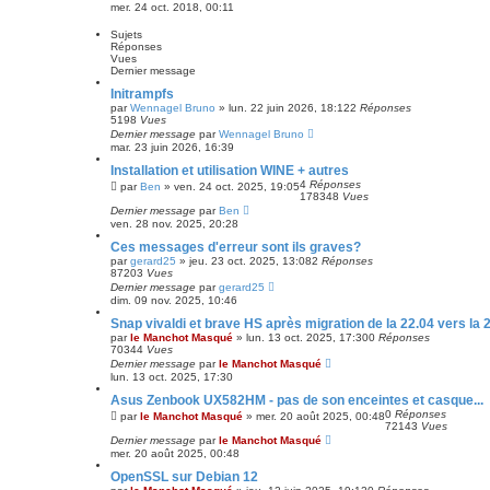
c
mer. 24 oct. 2018, 00:11
é
e
Sujets
Réponses
Vues
Dernier message
Initrampfs
par
Wennagel Bruno
»
lun. 22 juin 2026, 18:12
2
Réponses
5198
Vues
Dernier message
par
Wennagel Bruno
mar. 23 juin 2026, 16:39
Installation et utilisation WINE + autres
4
Réponses
par
Ben
»
ven. 24 oct. 2025, 19:05
178348
Vues
Dernier message
par
Ben
ven. 28 nov. 2025, 20:28
Ces messages d'erreur sont ils graves?
par
gerard25
»
jeu. 23 oct. 2025, 13:08
2
Réponses
87203
Vues
Dernier message
par
gerard25
dim. 09 nov. 2025, 10:46
Snap vivaldi et brave HS après migration de la 22.04 vers la 
par
le Manchot Masqué
»
lun. 13 oct. 2025, 17:30
0
Réponses
70344
Vues
Dernier message
par
le Manchot Masqué
lun. 13 oct. 2025, 17:30
Asus Zenbook UX582HM - pas de son enceintes et casque...
0
Réponses
par
le Manchot Masqué
»
mer. 20 août 2025, 00:48
72143
Vues
Dernier message
par
le Manchot Masqué
mer. 20 août 2025, 00:48
OpenSSL sur Debian 12