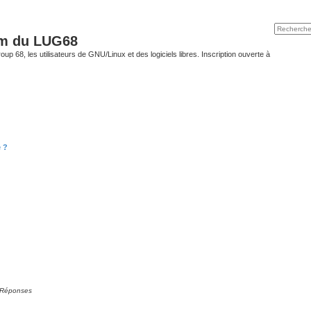
um du LUG68
up 68, les utilisateurs de GNU/Linux et des logiciels libres. Inscription ouverte à
 ?
Réponses