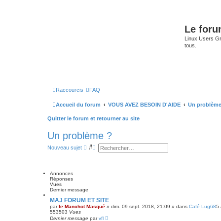
Le for
Linux Users Gro
tous.
Raccourcis
FAQ
Accueil du forum
VOUS AVEZ BESOIN D'AIDE
Un problème
Quitter le forum et retourner au site
Un problème ?
R
R
Nouveau sujet
e
e
c
c
h
h
e
e
Annonces
r
r
Réponses
c
c
Vues
h
h
Dernier message
e
e
r
a
MAJ FORUM ET SITE
v
par
le Manchot Masqué
»
dim. 09 sept. 2018, 21:09
» dans
Café Lug68
5
a
553503
Vues
n
Dernier message
par
vfl