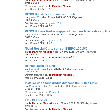
par
le Manchot Masqué
»
jeu. 12 juin 2025, 19:12
0
Réponses
69553
Vues
Dernier message
par
le Manchot Masqué
jeu. 12 juin 2025, 19:12
RESOLU installer chromium en .deb
par
gerard25
»
dim. 11 mai 2025, 08:52
2
Réponses
80554
Vues
Dernier message
par
gerard25
jeu. 15 mai 2025, 07:57
RESOLU icone firefox n'apparait pas dans la liste des applica
par
gerard25
»
dim. 11 mai 2025, 15:14
1
Réponses
68920
Vues
Dernier message
par
gerard25
lun. 12 mai 2025, 12:40
[Semi-Résolu] Carte son sur EEEPC 1001PX
par
le Manchot Masqué
»
jeu. 17 avr. 2025, 20:20
0
Réponses
49053
Vues
Dernier message
par
le Manchot Masqué
jeu. 17 avr. 2025, 20:20
Réinstallation de Linux
par
bernardf
»
mar. 08 avr. 2025, 17:38
1
Réponses
58454
Vues
Dernier message
par
le Manchot Masqué
mar. 08 avr. 2025, 22:15
Installer un second disque dur dans un PC fixe Linux
par
Ponpon68
»
lun. 10 févr. 2025, 18:08
3
Réponses
273914
Vues
Dernier message
par
Ponpon68
dim. 23 févr. 2025, 18:50
EPSON ET-5170
par
le Manchot Masqué
»
mar. 08 oct. 2024, 20:50
0
Réponses
129316
Vues
Dernier message
par
le Manchot Masqué