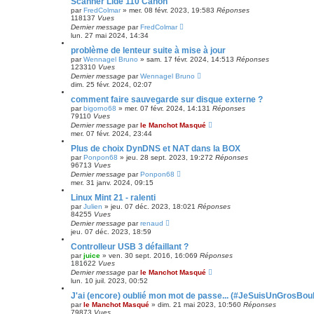
Scanner Lide 110 Canon
par
FredColmar
»
mer. 08 févr. 2023, 19:58
3
Réponses
118137
Vues
Dernier message
par
FredColmar
lun. 27 mai 2024, 14:34
problème de lenteur suite à mise à jour
par
Wennagel Bruno
»
sam. 17 févr. 2024, 14:51
3
Réponses
123310
Vues
Dernier message
par
Wennagel Bruno
dim. 25 févr. 2024, 02:07
comment faire sauvegarde sur disque externe ?
par
bigorno68
»
mer. 07 févr. 2024, 14:13
1
Réponses
79110
Vues
Dernier message
par
le Manchot Masqué
mer. 07 févr. 2024, 23:44
Plus de choix DynDNS et NAT dans la BOX
par
Ponpon68
»
jeu. 28 sept. 2023, 19:27
2
Réponses
96713
Vues
Dernier message
par
Ponpon68
mer. 31 janv. 2024, 09:15
Linux Mint 21 - ralenti
par
Julien
»
jeu. 07 déc. 2023, 18:02
1
Réponses
84255
Vues
Dernier message
par
renaud
jeu. 07 déc. 2023, 18:59
Controlleur USB 3 défaillant ?
par
juice
»
ven. 30 sept. 2016, 16:06
9
Réponses
181622
Vues
Dernier message
par
le Manchot Masqué
lun. 10 juil. 2023, 00:52
J'ai (encore) oublié mon mot de passe... (#JeSuisUnGrosBoul
par
le Manchot Masqué
»
dim. 21 mai 2023, 10:56
0
Réponses
79873
Vues