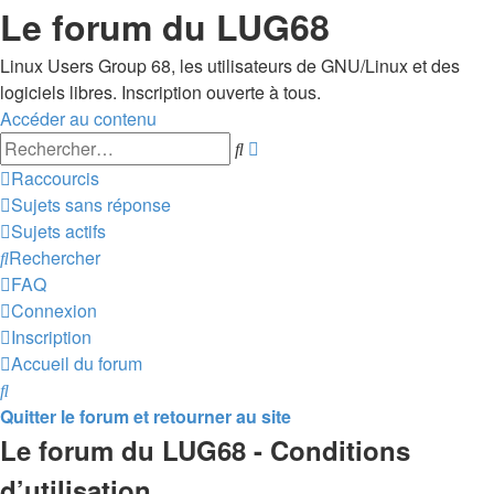
Le forum du LUG68
Linux Users Group 68, les utilisateurs de GNU/Linux et des
logiciels libres. Inscription ouverte à tous.
Accéder au contenu
Recherche
Rechercher
avancée
Raccourcis
Sujets sans réponse
Sujets actifs
Rechercher
FAQ
Connexion
Inscription
Accueil du forum
Rechercher
Quitter le forum et retourner au site
Le forum du LUG68 - Conditions
d’utilisation