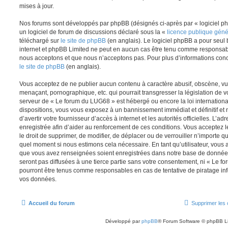
mises à jour.
Nos forums sont développés par phpBB (désignés ci-après par « logiciel ph
un logiciel de forum de discussions déclaré sous la «
licence publique gén
téléchargé sur
le site de phpBB
(en anglais). Le logiciel phpBB a pour seul b
internet et phpBB Limited ne peut en aucun cas être tenu comme responsab
nous acceptons et que nous n’acceptons pas. Pour plus d’informations conc
le site de phpBB
(en anglais).
Vous acceptez de ne publier aucun contenu à caractère abusif, obscène, vul
menaçant, pornographique, etc. qui pourrait transgresser la législation de v
serveur de « Le forum du LUG68 » est hébergé ou encore la loi internationa
dispositions, vous vous exposez à un bannissement immédiat et définitif et 
d’avertir votre fournisseur d’accès à internet et les autorités officielles. L’
enregistrée afin d’aider au renforcement de ces conditions. Vous acceptez l
le droit de supprimer, de modifier, de déplacer ou de verrouiller n’importe q
quel moment si nous estimons cela nécessaire. En tant qu’utilisateur, vous 
que vous avez renseignées soient enregistrées dans notre base de données
seront pas diffusées à une tierce partie sans votre consentement, ni « Le 
pourront être tenus comme responsables en cas de tentative de piratage in
vos données.
Accueil du forum
Supprimer les 
Développé par
phpBB
® Forum Software © phpBB L