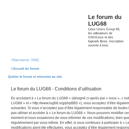
Le forum du
LUG68
Linux Users Group 68,
les utilisateurs de
GNU/Linux et des
logiciels libres. Inscription
ouverte à tous.
Raccourcis
FAQ
Accueil du forum
Quitter le forum et retourner au site
Le forum du LUG68 - Conditions d’utilisation
En accédant à « Le forum du LUG68 » (désigné ci-après par « nous », « notr
LUG68 » et « http://www.lug68.org/phpBB3 »), vous acceptez d’être légale
suivantes. Si vous n’acceptez pas d’être légalement responsable de toutes l
pas utiliser et accéder à « Le forum du LUG68 ». Nous pouvons modifier ces
moment et nous essaierons de vous informer de ces modifications, bien que
régulièrement par vous-même. En effet, si vous continuez à participer à «
modifications aient été effectuées, vous acceptez d’être légalement respon