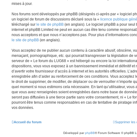
mises à jour.
Nos forums sont développés par phpBB (désignés ci-après par « logiciel ph
un logiciel de forum de discussions déclaré sous la «
licence publique gén
téléchargé sur
le site de phpBB
(en anglais). Le logiciel phpBB a pour seul b
internet et phpBB Limited ne peut en aucun cas être tenu comme responsab
nous acceptons et que nous n’acceptons pas. Pour plus d’informations conc
le site de phpBB
(en anglais).
Vous acceptez de ne publier aucun contenu à caractère abusif, obscène, vul
menaçant, pornographique, etc. qui pourrait transgresser la législation de v
serveur de « Le forum du LUG68 » est hébergé ou encore la loi internationa
dispositions, vous vous exposez à un bannissement immédiat et définitif et 
d’avertir votre fournisseur d’accès à internet et les autorités officielles. L’
enregistrée afin d’aider au renforcement de ces conditions. Vous acceptez l
le droit de supprimer, de modifier, de déplacer ou de verrouiller n’importe q
quel moment si nous estimons cela nécessaire. En tant qu’utilisateur, vous 
que vous avez renseignées soient enregistrées dans notre base de données
seront pas diffusées à une tierce partie sans votre consentement, ni « Le 
pourront être tenus comme responsables en cas de tentative de piratage in
vos données.
Accueil du forum
Supprimer les 
Développé par
phpBB
® Forum Software © phpBB L