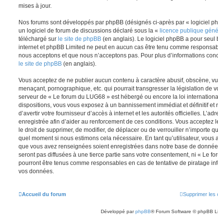
mises à jour.
Nos forums sont développés par phpBB (désignés ci-après par « logiciel ph
un logiciel de forum de discussions déclaré sous la «
licence publique gén
téléchargé sur
le site de phpBB
(en anglais). Le logiciel phpBB a pour seul b
internet et phpBB Limited ne peut en aucun cas être tenu comme responsab
nous acceptons et que nous n’acceptons pas. Pour plus d’informations conc
le site de phpBB
(en anglais).
Vous acceptez de ne publier aucun contenu à caractère abusif, obscène, vul
menaçant, pornographique, etc. qui pourrait transgresser la législation de v
serveur de « Le forum du LUG68 » est hébergé ou encore la loi internationa
dispositions, vous vous exposez à un bannissement immédiat et définitif et 
d’avertir votre fournisseur d’accès à internet et les autorités officielles. L’
enregistrée afin d’aider au renforcement de ces conditions. Vous acceptez l
le droit de supprimer, de modifier, de déplacer ou de verrouiller n’importe q
quel moment si nous estimons cela nécessaire. En tant qu’utilisateur, vous 
que vous avez renseignées soient enregistrées dans notre base de données
seront pas diffusées à une tierce partie sans votre consentement, ni « Le 
pourront être tenus comme responsables en cas de tentative de piratage in
vos données.
Accueil du forum
Supprimer les 
Développé par
phpBB
® Forum Software © phpBB L