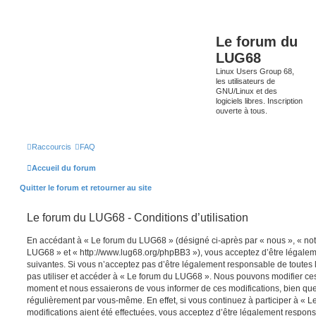
Le forum du
LUG68
Linux Users Group 68,
les utilisateurs de
GNU/Linux et des
logiciels libres. Inscription
ouverte à tous.
Raccourcis
FAQ
Accueil du forum
Quitter le forum et retourner au site
Le forum du LUG68 - Conditions d’utilisation
En accédant à « Le forum du LUG68 » (désigné ci-après par « nous », « notr
LUG68 » et « http://www.lug68.org/phpBB3 »), vous acceptez d’être légale
suivantes. Si vous n’acceptez pas d’être légalement responsable de toutes l
pas utiliser et accéder à « Le forum du LUG68 ». Nous pouvons modifier ces
moment et nous essaierons de vous informer de ces modifications, bien que
régulièrement par vous-même. En effet, si vous continuez à participer à «
modifications aient été effectuées, vous acceptez d’être légalement respon