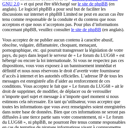
GNU 2.0
» et qui peut être téléchargé sur
le site de phpBB
(en
anglais). Le logiciel phpBB a pour seul but de faciliter les
discussions sur internet et phpBB Limited ne peut en aucun cas être
tenu comme responsable de la conduite et du contenu que nous
acceptons et que nous n’acceptons pas. Pour plus d’informations
concernant phpBB, veuillez consulter
le site de phpBB
(en anglais).
Vous acceptez de ne publier aucun contenu à caractère abusif,
obscène, vulgaire, diffamatoire, choquant, menaçant,
pornographique, etc. qui pourrait transgresser la législation de votre
pays, du pays dans lequel le serveur de « Le forum du LUG68 » est
hébergé ou encore la loi internationale. Si vous ne respectez pas ces
dispositions, vous vous exposez à un bannissement immédiat et
définitif et nous nous réservons le droit d’avertir votre fournisseur
d’accès à internet et les autorités officielles. L’adresse IP de tous les
messages est enregistrée afin d’aider au renforcement de ces
conditions. Vous acceptez le fait que « Le forum du LUG68 » ait le
droit de supprimer, de modifier, de déplacer ou de verrouiller
n’importe quel sujet et message à n’importe quel moment si nous
estimons cela nécessaire. En tant qu’utilisateur, vous acceptez que
toutes les informations que vous avez renseignées soient enregistrées
dans notre base de données. Bien que ces informations ne seront pas
diffusées à une tierce partie sans votre consentement, ni « Le forum
du LUG68 », ni phpBB, ne pourront être tenus comme responsables
en cas de tentative de piratage informatique visant à compromettre