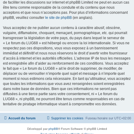
de faciliter les discussions sur internet et phpBB Limited ne peut en aucun cas
être tenu comme responsable de la conduite et du contenu que nous
acceptons et que nous n’acceptons pas. Pour plus d’informations concernant
phpBB, veuillez consulter
le site de phpBB
(en anglais).
Vous acceptez de ne publier aucun contenu à caractère abusif, obscène,
vulgaire, diffamatoire, choquant, menaçant, pornographique, etc. qui pourrait
transgresser la législation de votre pays, du pays dans lequel le serveur de
« Le forum du LUG68 » est hébergé ou encore la loi internationale. Si vous ne
respectez pas ces dispositions, vous vous exposez à un bannissement
immédiat et définitif et nous nous réservons le droit d’avertir votre fournisseur
d’accès à internet et les autorités officielles. L’adresse IP de tous les messages
est enregistrée afin d’aider au renforcement de ces conditions. Vous acceptez
le fait que « Le forum du LUG68 » ait le droit de supprimer, de modifier, de
déplacer ou de verrouiller n’importe quel sujet et message à n’importe quel
moment si nous estimons cela nécessaire. En tant qu’utilisateur, vous acceptez
que toutes les informations que vous avez renseignées soient enregistrées
dans notre base de données. Bien que ces informations ne seront pas
diffusées à une tierce partie sans votre consentement, ni « Le forum du
LUG68 », ni phpBB, ne pourront être tenus comme responsables en cas de
tentative de piratage informatique visant à compromettre vos données.
Accueil du forum
Supprimer les cookies
Fuseau horaire sur
UTC+02:00
Développé par
phpBB
® Forum Software © phpBB Limited