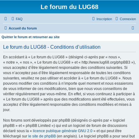
Le forum du LUG68
FAQ
Inscription
Connexion
R
Accueil du forum
e
Quitter le forum et retourner au site
c
Le forum du LUG68 - Conditions d’utilisation
h
En accédant à « Le forum du LUG68 » (désigné ci-après par « nous »,
e
« notre », « nos », « Le forum du LUG68 » et « http://www.lug68.org/phpBB3 »),
r
vous acceptez d’être légalement responsable des conditions suivantes. Si
vous n’acceptez pas d’être légalement responsable de toutes les conditions
c
suivantes, veuillez ne pas utiliser et accéder à « Le forum du LUG68 ». Nous
h
pouvons modifier ces conditions à n’importe quel moment et nous essaierons
e
de vous informer de ces modifications, bien que nous vous conseillons de
vérifier régulièrement par vous-même. En effet, si vous continuez à participer à
r
« Le forum du LUG68 » après que des modifications aient été effectuées, vous
acceptez d’être légalement responsable des conditions modifiées et mises à
jour.
Nos forums sont développés par phpBB (désignés ci-après par « logiciel
phpBB » et « phpBB Limited ») qui est un logiciel de forum de discussions
déclaré sous la «
licence publique générale GNU 2.0
» et qui peut être
téléchargé sur
le site de phpBB
(en anglais). Le logiciel phpBB a pour seul but