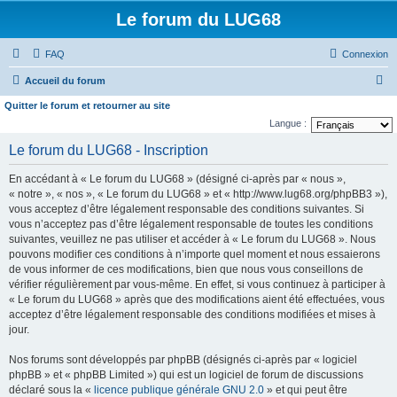
Le forum du LUG68
FAQ
Connexion
R
Accueil du forum
e
Quitter le forum et retourner au site
c
Langue :
h
Le forum du LUG68 - Inscription
e
En accédant à « Le forum du LUG68 » (désigné ci-après par « nous »,
r
« notre », « nos », « Le forum du LUG68 » et « http://www.lug68.org/phpBB3 »),
c
vous acceptez d’être légalement responsable des conditions suivantes. Si
vous n’acceptez pas d’être légalement responsable de toutes les conditions
h
suivantes, veuillez ne pas utiliser et accéder à « Le forum du LUG68 ». Nous
e
pouvons modifier ces conditions à n’importe quel moment et nous essaierons
de vous informer de ces modifications, bien que nous vous conseillons de
r
vérifier régulièrement par vous-même. En effet, si vous continuez à participer à
« Le forum du LUG68 » après que des modifications aient été effectuées, vous
acceptez d’être légalement responsable des conditions modifiées et mises à
jour.
Nos forums sont développés par phpBB (désignés ci-après par « logiciel
phpBB » et « phpBB Limited ») qui est un logiciel de forum de discussions
déclaré sous la «
licence publique générale GNU 2.0
» et qui peut être