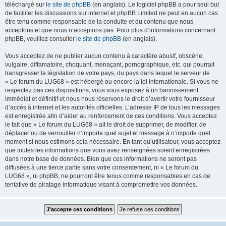
téléchargé sur
le site de phpBB
(en anglais). Le logiciel phpBB a pour seul but
de faciliter les discussions sur internet et phpBB Limited ne peut en aucun cas
être tenu comme responsable de la conduite et du contenu que nous
acceptons et que nous n’acceptons pas. Pour plus d’informations concernant
phpBB, veuillez consulter
le site de phpBB
(en anglais).
Vous acceptez de ne publier aucun contenu à caractère abusif, obscène,
vulgaire, diffamatoire, choquant, menaçant, pornographique, etc. qui pourrait
transgresser la législation de votre pays, du pays dans lequel le serveur de
« Le forum du LUG68 » est hébergé ou encore la loi internationale. Si vous ne
respectez pas ces dispositions, vous vous exposez à un bannissement
immédiat et définitif et nous nous réservons le droit d’avertir votre fournisseur
d’accès à internet et les autorités officielles. L’adresse IP de tous les messages
est enregistrée afin d’aider au renforcement de ces conditions. Vous acceptez
le fait que « Le forum du LUG68 » ait le droit de supprimer, de modifier, de
déplacer ou de verrouiller n’importe quel sujet et message à n’importe quel
moment si nous estimons cela nécessaire. En tant qu’utilisateur, vous acceptez
que toutes les informations que vous avez renseignées soient enregistrées
dans notre base de données. Bien que ces informations ne seront pas
diffusées à une tierce partie sans votre consentement, ni « Le forum du
LUG68 », ni phpBB, ne pourront être tenus comme responsables en cas de
tentative de piratage informatique visant à compromettre vos données.