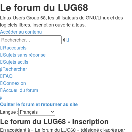
Le forum du LUG68
Linux Users Group 68, les utilisateurs de GNU/Linux et des
logiciels libres. Inscription ouverte à tous.
Accéder au contenu
Recherche
Rechercher
avancée
Raccourcis
Sujets sans réponse
Sujets actifs
Rechercher
FAQ
Connexion
Accueil du forum
Rechercher
Quitter le forum et retourner au site
Langue :
Le forum du LUG68 - Inscription
En accédant à « Le forum du LUG68 » (désigné ci-après par