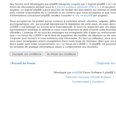
Nos forums sont développés par phpBB (désignés ci-après par « logiciel phpBB » et « php
forum de discussions déclaré sous la «
licence publique générale GNU 2.0
» et qui peut 
anglais). Le logiciel phpBB a pour seul but de faciliter les discussions sur internet et p
tenu comme responsable de la conduite et du contenu que nous acceptons et que nous
d’informations concernant phpBB, veuillez consulter
le site de phpBB
(en anglais).
Vous acceptez de ne publier aucun contenu à caractère abusif, obscène, vulgaire, diff
pornographique, etc. qui pourrait transgresser la législation de votre pays, du pays dans
LUG68 » est hébergé ou encore la loi internationale. Si vous ne respectez pas ces disp
bannissement immédiat et définitif et nous nous réservons le droit d’avertir votre fournisse
officielles. L’adresse IP de tous les messages est enregistrée afin d’aider au renforcemen
que « Le forum du LUG68 » ait le droit de supprimer, de modifier, de déplacer ou de verro
n’importe quel moment si nous estimons cela nécessaire. En tant qu’utilisateur, vous acc
vous avez renseignées soient enregistrées dans notre base de données. Bien que ces i
tierce partie sans votre consentement, ni « Le forum du LUG68 », ni phpBB, ne pourro
de tentative de piratage informatique visant à compromettre vos données.
Accueil du forum
Supprimer les 
Développé par
phpBB
® Forum Software © phpBB L
Traduction française officielle
©
Qiaeru
Confidentialité
|
Conditions