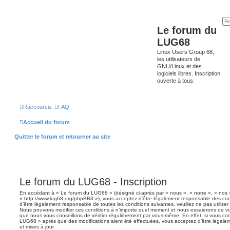
Le forum du
LUG68
Linux Users Group 68,
les utilisateurs de
GNU/Linux et des
logiciels libres. Inscription
ouverte à tous.
Raccourcis
FAQ
Accueil du forum
Quitter le forum et retourner au site
Le forum du LUG68 - Inscription
En accédant à « Le forum du LUG68 » (désigné ci-après par « nous », « notre », « nos
« http://www.lug68.org/phpBB3 »), vous acceptez d’être légalement responsable des con
d’être légalement responsable de toutes les conditions suivantes, veuillez ne pas utilis
Nous pouvons modifier ces conditions à n’importe quel moment et nous essaierons de vou
que nous vous conseillons de vérifier régulièrement par vous-même. En effet, si vous con
LUG68 » après que des modifications aient été effectuées, vous acceptez d’être légale
et mises à jour.