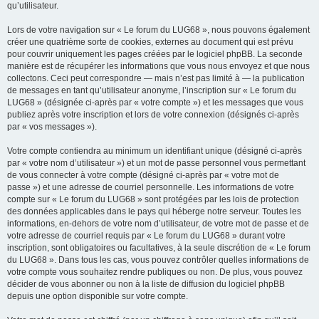
qu’utilisateur.
Lors de votre navigation sur « Le forum du LUG68 », nous pouvons également
créer une quatrième sorte de cookies, externes au document qui est prévu
pour couvrir uniquement les pages créées par le logiciel phpBB. La seconde
manière est de récupérer les informations que vous nous envoyez et que nous
collectons. Ceci peut correspondre — mais n’est pas limité à — la publication
de messages en tant qu’utilisateur anonyme, l’inscription sur « Le forum du
LUG68 » (désignée ci-après par « votre compte ») et les messages que vous
publiez après votre inscription et lors de votre connexion (désignés ci-après
par « vos messages »).
Votre compte contiendra au minimum un identifiant unique (désigné ci-après
par « votre nom d’utilisateur ») et un mot de passe personnel vous permettant
de vous connecter à votre compte (désigné ci-après par « votre mot de
passe ») et une adresse de courriel personnelle. Les informations de votre
compte sur « Le forum du LUG68 » sont protégées par les lois de protection
des données applicables dans le pays qui héberge notre serveur. Toutes les
informations, en-dehors de votre nom d’utilisateur, de votre mot de passe et de
votre adresse de courriel requis par « Le forum du LUG68 » durant votre
inscription, sont obligatoires ou facultatives, à la seule discrétion de « Le forum
du LUG68 ». Dans tous les cas, vous pouvez contrôler quelles informations de
votre compte vous souhaitez rendre publiques ou non. De plus, vous pouvez
décider de vous abonner ou non à la liste de diffusion du logiciel phpBB
depuis une option disponible sur votre compte.