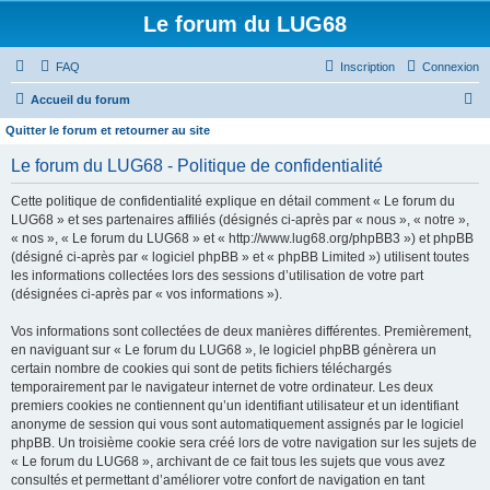
Le forum du LUG68
FAQ
Inscription
Connexion
R
Accueil du forum
e
Quitter le forum et retourner au site
c
Le forum du LUG68 - Politique de confidentialité
h
Cette politique de confidentialité explique en détail comment « Le forum du
e
LUG68 » et ses partenaires affiliés (désignés ci-après par « nous », « notre »,
r
« nos », « Le forum du LUG68 » et « http://www.lug68.org/phpBB3 ») et phpBB
(désigné ci-après par « logiciel phpBB » et « phpBB Limited ») utilisent toutes
c
les informations collectées lors des sessions d’utilisation de votre part
h
(désignées ci-après par « vos informations »).
e
Vos informations sont collectées de deux manières différentes. Premièrement,
r
en naviguant sur « Le forum du LUG68 », le logiciel phpBB génèrera un
certain nombre de cookies qui sont de petits fichiers téléchargés
temporairement par le navigateur internet de votre ordinateur. Les deux
premiers cookies ne contiennent qu’un identifiant utilisateur et un identifiant
anonyme de session qui vous sont automatiquement assignés par le logiciel
phpBB. Un troisième cookie sera créé lors de votre navigation sur les sujets de
« Le forum du LUG68 », archivant de ce fait tous les sujets que vous avez
consultés et permettant d’améliorer votre confort de navigation en tant