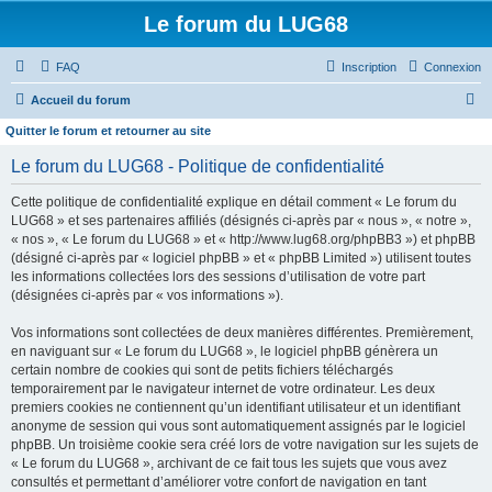
Le forum du LUG68
FAQ
Inscription
Connexion
R
Accueil du forum
e
Quitter le forum et retourner au site
c
Le forum du LUG68 - Politique de confidentialité
h
Cette politique de confidentialité explique en détail comment « Le forum du
e
LUG68 » et ses partenaires affiliés (désignés ci-après par « nous », « notre »,
r
« nos », « Le forum du LUG68 » et « http://www.lug68.org/phpBB3 ») et phpBB
(désigné ci-après par « logiciel phpBB » et « phpBB Limited ») utilisent toutes
c
les informations collectées lors des sessions d’utilisation de votre part
h
(désignées ci-après par « vos informations »).
e
Vos informations sont collectées de deux manières différentes. Premièrement,
r
en naviguant sur « Le forum du LUG68 », le logiciel phpBB génèrera un
certain nombre de cookies qui sont de petits fichiers téléchargés
temporairement par le navigateur internet de votre ordinateur. Les deux
premiers cookies ne contiennent qu’un identifiant utilisateur et un identifiant
anonyme de session qui vous sont automatiquement assignés par le logiciel
phpBB. Un troisième cookie sera créé lors de votre navigation sur les sujets de
« Le forum du LUG68 », archivant de ce fait tous les sujets que vous avez
consultés et permettant d’améliorer votre confort de navigation en tant