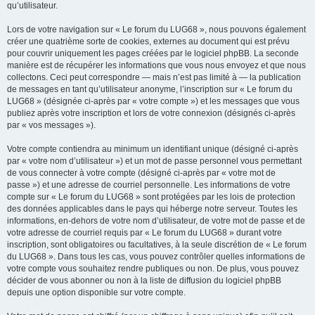
qu’utilisateur.
Lors de votre navigation sur « Le forum du LUG68 », nous pouvons également
créer une quatrième sorte de cookies, externes au document qui est prévu
pour couvrir uniquement les pages créées par le logiciel phpBB. La seconde
manière est de récupérer les informations que vous nous envoyez et que nous
collectons. Ceci peut correspondre — mais n’est pas limité à — la publication
de messages en tant qu’utilisateur anonyme, l’inscription sur « Le forum du
LUG68 » (désignée ci-après par « votre compte ») et les messages que vous
publiez après votre inscription et lors de votre connexion (désignés ci-après
par « vos messages »).
Votre compte contiendra au minimum un identifiant unique (désigné ci-après
par « votre nom d’utilisateur ») et un mot de passe personnel vous permettant
de vous connecter à votre compte (désigné ci-après par « votre mot de
passe ») et une adresse de courriel personnelle. Les informations de votre
compte sur « Le forum du LUG68 » sont protégées par les lois de protection
des données applicables dans le pays qui héberge notre serveur. Toutes les
informations, en-dehors de votre nom d’utilisateur, de votre mot de passe et de
votre adresse de courriel requis par « Le forum du LUG68 » durant votre
inscription, sont obligatoires ou facultatives, à la seule discrétion de « Le forum
du LUG68 ». Dans tous les cas, vous pouvez contrôler quelles informations de
votre compte vous souhaitez rendre publiques ou non. De plus, vous pouvez
décider de vous abonner ou non à la liste de diffusion du logiciel phpBB
depuis une option disponible sur votre compte.