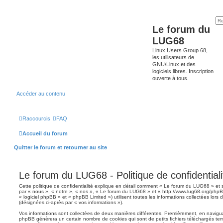
Le forum du
LUG68
Linux Users Group 68,
les utilisateurs de
GNU/Linux et des
logiciels libres. Inscription
ouverte à tous.
Accéder au contenu
Raccourcis
FAQ
Accueil du forum
Quitter le forum et retourner au site
Le forum du LUG68 - Politique de confidentiali
Cette politique de confidentialité explique en détail comment « Le forum du LUG68 » et se
par « nous », « notre », « nos », « Le forum du LUG68 » et « http://www.lug68.org/php
« logiciel phpBB » et « phpBB Limited ») utilisent toutes les informations collectées lors d
(désignées ci-après par « vos informations »).
Vos informations sont collectées de deux manières différentes. Premièrement, en navigua
phpBB génèrera un certain nombre de cookies qui sont de petits fichiers téléchargés tem