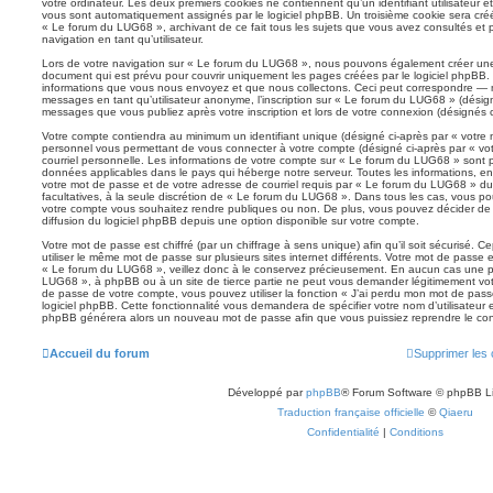
votre ordinateur. Les deux premiers cookies ne contiennent qu’un identifiant utilisateur 
vous sont automatiquement assignés par le logiciel phpBB. Un troisième cookie sera créé 
« Le forum du LUG68 », archivant de ce fait tous les sujets que vous avez consultés et p
navigation en tant qu’utilisateur.
Lors de votre navigation sur « Le forum du LUG68 », nous pouvons également créer une
document qui est prévu pour couvrir uniquement les pages créées par le logiciel phpBB.
informations que vous nous envoyez et que nous collectons. Ceci peut correspondre — ma
messages en tant qu’utilisateur anonyme, l’inscription sur « Le forum du LUG68 » (désign
messages que vous publiez après votre inscription et lors de votre connexion (désignés 
Votre compte contiendra au minimum un identifiant unique (désigné ci-après par « votre n
personnel vous permettant de vous connecter à votre compte (désigné ci-après par « vo
courriel personnelle. Les informations de votre compte sur « Le forum du LUG68 » sont p
données applicables dans le pays qui héberge notre serveur. Toutes les informations, en-
votre mot de passe et de votre adresse de courriel requis par « Le forum du LUG68 » dura
facultatives, à la seule discrétion de « Le forum du LUG68 ». Dans tous les cas, vous po
votre compte vous souhaitez rendre publiques ou non. De plus, vous pouvez décider de 
diffusion du logiciel phpBB depuis une option disponible sur votre compte.
Votre mot de passe est chiffré (par un chiffrage à sens unique) afin qu’il soit sécurisé.
utiliser le même mot de passe sur plusieurs sites internet différents. Votre mot de passe
« Le forum du LUG68 », veillez donc à le conservez précieusement. En aucun cas une pe
LUG68 », à phpBB ou à un site de tierce partie ne peut vous demander légitimement vot
de passe de votre compte, vous pouvez utiliser la fonction « J’ai perdu mon mot de pass
logiciel phpBB. Cette fonctionnalité vous demandera de spécifier votre nom d’utilisateur et
phpBB générera alors un nouveau mot de passe afin que vous puissiez reprendre le con
Accueil du forum
Supprimer les 
Développé par
phpBB
® Forum Software © phpBB L
Traduction française officielle
©
Qiaeru
Confidentialité
|
Conditions