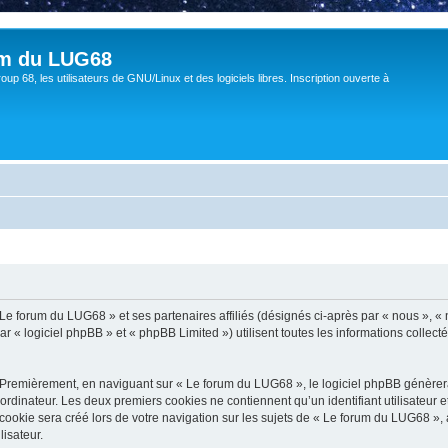
um du LUG68
up 68, les utilisateurs de GNU/Linux et des logiciels libres. Inscription ouverte à
 Le forum du LUG68 » et ses partenaires affiliés (désignés ci-après par « nous », «
« logiciel phpBB » et « phpBB Limited ») utilisent toutes les informations collectée
 Premièrement, en naviguant sur « Le forum du LUG68 », le logiciel phpBB génèrera 
ordinateur. Les deux premiers cookies ne contiennent qu’un identifiant utilisateur 
okie sera créé lors de votre navigation sur les sujets de « Le forum du LUG68 », ar
lisateur.