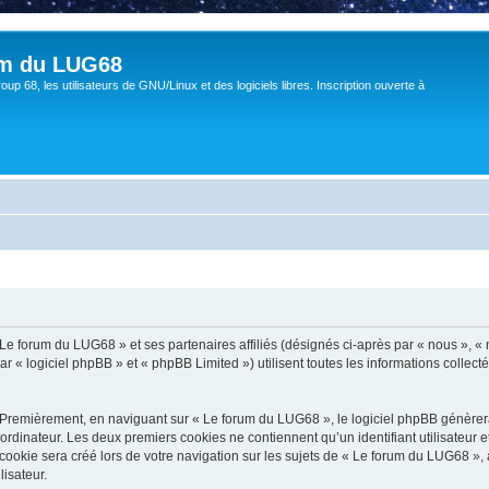
um du LUG68
up 68, les utilisateurs de GNU/Linux et des logiciels libres. Inscription ouverte à
 Le forum du LUG68 » et ses partenaires affiliés (désignés ci-après par « nous », «
« logiciel phpBB » et « phpBB Limited ») utilisent toutes les informations collectée
 Premièrement, en naviguant sur « Le forum du LUG68 », le logiciel phpBB génèrera 
ordinateur. Les deux premiers cookies ne contiennent qu’un identifiant utilisateur 
okie sera créé lors de votre navigation sur les sujets de « Le forum du LUG68 », ar
lisateur.