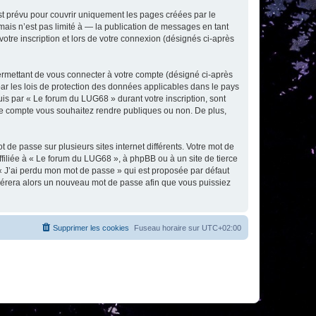
t prévu pour couvrir uniquement les pages créées par le
ais n’est pas limité à — la publication de messages en tant
otre inscription et lors de votre connexion (désignés ci-après
ermettant de vous connecter à votre compte (désigné ci-après
ar les lois de protection des données applicables dans le pays
uis par « Le forum du LUG68 » durant votre inscription, sont
tre compte vous souhaitez rendre publiques ou non. De plus,
 de passe sur plusieurs sites internet différents. Votre mot de
iliée à « Le forum du LUG68 », à phpBB ou à un site de tierce
 « J’ai perdu mon mot de passe » qui est proposée par défaut
générera alors un nouveau mot de passe afin que vous puissiez
Supprimer les cookies
Fuseau horaire sur
UTC+02:00