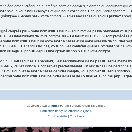
vons également créer une quatrième sorte de cookies, externes au document qui es
mations que vous nous envoyez et que nous collectons. Ceci peut correspondre — m
 (désignée ci-après par « votre compte ») et les messages que vous publiez après v
igné ci-après par « votre nom d’utilisateur ») et un mot de passe personnel vous p
elle. Les informations de votre compte sur « Le forum du LUG68 » sont protégées p
e votre nom d’utilisateur, de votre mot de passe et de votre adresse de courriel req
rum du LUG68 ». Dans tous les cas, vous pouvez contrôler quelles informations de vo
sion du logiciel phpBB depuis une option disponible sur votre compte.
afin qu’il soit sécurisé. Cependant, il est recommandé de ne pas utiliser le même mot
UG68 », veillez donc à le conservez précieusement. En aucun cas une personne aff
Si vous oubliez le mot de passe de votre compte, vous pouvez utiliser la fonction
pécifier votre nom d’utilisateur et votre adresse de courriel et le logiciel phpBB 
Développé par
phpBB
® Forum Software © phpBB Limited
Traduction française officielle
©
Qiaeru
Confidentialité
|
Conditions