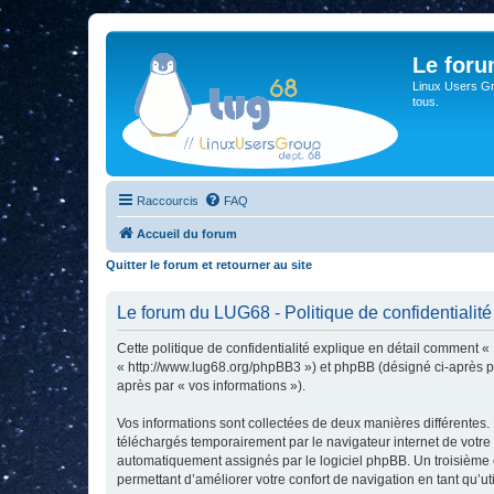
Le for
Linux Users Gro
tous.
Raccourcis
FAQ
Accueil du forum
Quitter le forum et retourner au site
Le forum du LUG68 - Politique de confidentialité
Cette politique de confidentialité explique en détail comment «
« http://www.lug68.org/phpBB3 ») et phpBB (désigné ci-après par 
après par « vos informations »).
Vos informations sont collectées de deux manières différentes.
téléchargés temporairement par le navigateur internet de votre 
automatiquement assignés par le logiciel phpBB. Un troisième co
permettant d’améliorer votre confort de navigation en tant qu’uti