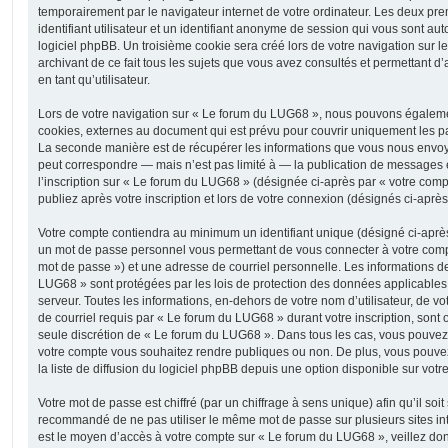
temporairement par le navigateur internet de votre ordinateur. Les deux pr
identifiant utilisateur et un identifiant anonyme de session qui vous sont a
logiciel phpBB. Un troisième cookie sera créé lors de votre navigation sur 
archivant de ce fait tous les sujets que vous avez consultés et permettant d’
en tant qu’utilisateur.
Lors de votre navigation sur « Le forum du LUG68 », nous pouvons égaleme
cookies, externes au document qui est prévu pour couvrir uniquement les p
La seconde manière est de récupérer les informations que vous nous envoy
peut correspondre — mais n’est pas limité à — la publication de messages e
l’inscription sur « Le forum du LUG68 » (désignée ci-après par « votre com
publiez après votre inscription et lors de votre connexion (désignés ci-aprè
Votre compte contiendra au minimum un identifiant unique (désigné ci-après 
un mot de passe personnel vous permettant de vous connecter à votre compt
mot de passe ») et une adresse de courriel personnelle. Les informations d
LUG68 » sont protégées par les lois de protection des données applicables
serveur. Toutes les informations, en-dehors de votre nom d’utilisateur, de v
de courriel requis par « Le forum du LUG68 » durant votre inscription, sont ob
seule discrétion de « Le forum du LUG68 ». Dans tous les cas, vous pouvez 
votre compte vous souhaitez rendre publiques ou non. De plus, vous pouv
la liste de diffusion du logiciel phpBB depuis une option disponible sur votr
Votre mot de passe est chiffré (par un chiffrage à sens unique) afin qu’il soit
recommandé de ne pas utiliser le même mot de passe sur plusieurs sites int
est le moyen d’accès à votre compte sur « Le forum du LUG68 », veillez do