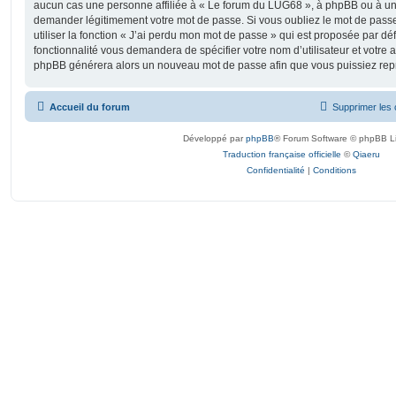
aucun cas une personne affiliée à « Le forum du LUG68 », à phpBB ou à un s
demander légitimement votre mot de passe. Si vous oubliez le mot de pass
utiliser la fonction « J’ai perdu mon mot de passe » qui est proposée par déf
fonctionnalité vous demandera de spécifier votre nom d’utilisateur et votre ad
phpBB générera alors un nouveau mot de passe afin que vous puissiez repr
Accueil du forum
Supprimer les 
Développé par
phpBB
® Forum Software © phpBB L
Traduction française officielle
©
Qiaeru
Confidentialité
|
Conditions