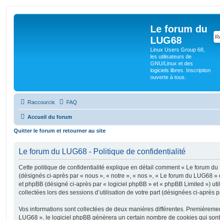
Le forum du
LUG68
Linux Users Group 68,
les utilisateurs de
GNU/Linux et des
logiciels libres. Inscription
ouverte à tous.
Raccourcis
FAQ
Accueil du forum
Quitter le forum et retourner au site
Le forum du LUG68 - Politique de confidentialité
Cette politique de confidentialité explique en détail comment « Le forum du 
(désignés ci-après par « nous », « notre », « nos », « Le forum du LUG68 »
et phpBB (désigné ci-après par « logiciel phpBB » et « phpBB Limited ») util
collectées lors des sessions d’utilisation de votre part (désignées ci-après p
Vos informations sont collectées de deux manières différentes. Premièreme
LUG68 », le logiciel phpBB génèrera un certain nombre de cookies qui sont d