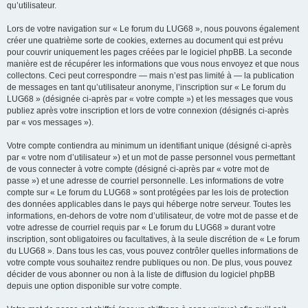
qu’utilisateur.
Lors de votre navigation sur « Le forum du LUG68 », nous pouvons également
créer une quatrième sorte de cookies, externes au document qui est prévu
pour couvrir uniquement les pages créées par le logiciel phpBB. La seconde
manière est de récupérer les informations que vous nous envoyez et que nous
collectons. Ceci peut correspondre — mais n’est pas limité à — la publication
de messages en tant qu’utilisateur anonyme, l’inscription sur « Le forum du
LUG68 » (désignée ci-après par « votre compte ») et les messages que vous
publiez après votre inscription et lors de votre connexion (désignés ci-après
par « vos messages »).
Votre compte contiendra au minimum un identifiant unique (désigné ci-après
par « votre nom d’utilisateur ») et un mot de passe personnel vous permettant
de vous connecter à votre compte (désigné ci-après par « votre mot de
passe ») et une adresse de courriel personnelle. Les informations de votre
compte sur « Le forum du LUG68 » sont protégées par les lois de protection
des données applicables dans le pays qui héberge notre serveur. Toutes les
informations, en-dehors de votre nom d’utilisateur, de votre mot de passe et de
votre adresse de courriel requis par « Le forum du LUG68 » durant votre
inscription, sont obligatoires ou facultatives, à la seule discrétion de « Le forum
du LUG68 ». Dans tous les cas, vous pouvez contrôler quelles informations de
votre compte vous souhaitez rendre publiques ou non. De plus, vous pouvez
décider de vous abonner ou non à la liste de diffusion du logiciel phpBB
depuis une option disponible sur votre compte.