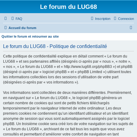
Le forum du LUG68
FAQ
Inscription
Connexion
R
Accueil du forum
e
Quitter le forum et retourner au site
c
Le forum du LUG68 - Politique de confidentialité
h
Cette politique de confidentialité explique en détail comment « Le forum du
e
LUG68 » et ses partenaires affiliés (désignés ci-après par « nous », « notre »,
r
« nos », « Le forum du LUG68 » et « http://www.lug68.org/phpBB3 ») et phpBB
(désigné ci-après par « logiciel phpBB » et « phpBB Limited ») utilisent toutes
c
les informations collectées lors des sessions d’utilisation de votre part
h
(désignées ci-après par « vos informations »).
e
Vos informations sont collectées de deux manières différentes. Premièrement,
r
en naviguant sur « Le forum du LUG68 », le logiciel phpBB génèrera un
certain nombre de cookies qui sont de petits fichiers téléchargés
temporairement par le navigateur internet de votre ordinateur. Les deux
premiers cookies ne contiennent qu’un identifiant utilisateur et un identifiant
anonyme de session qui vous sont automatiquement assignés par le logiciel
phpBB. Un troisième cookie sera créé lors de votre navigation sur les sujets de
« Le forum du LUG68 », archivant de ce fait tous les sujets que vous avez
consultés et permettant d’améliorer votre confort de navigation en tant