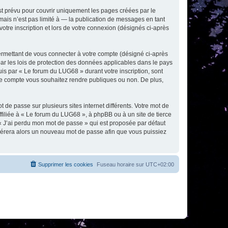
t prévu pour couvrir uniquement les pages créées par le
ais n’est pas limité à — la publication de messages en tant
otre inscription et lors de votre connexion (désignés ci-après
ermettant de vous connecter à votre compte (désigné ci-après
ar les lois de protection des données applicables dans le pays
uis par « Le forum du LUG68 » durant votre inscription, sont
tre compte vous souhaitez rendre publiques ou non. De plus,
 de passe sur plusieurs sites internet différents. Votre mot de
iliée à « Le forum du LUG68 », à phpBB ou à un site de tierce
 « J’ai perdu mon mot de passe » qui est proposée par défaut
générera alors un nouveau mot de passe afin que vous puissiez
Supprimer les cookies
Fuseau horaire sur
UTC+02:00