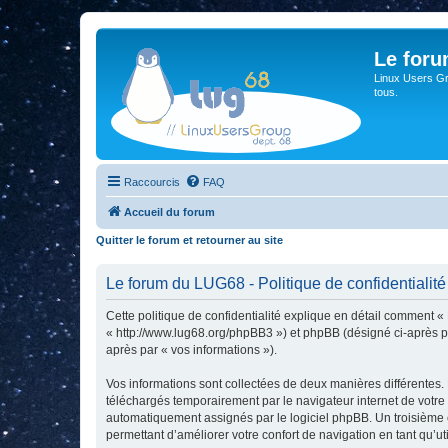
Le for
Linux Users Gro
tous.
Raccourcis
FAQ
Accueil du forum
Quitter le forum et retourner au site
Le forum du LUG68 - Politique de confidentialité
Cette politique de confidentialité explique en détail comment «
« http://www.lug68.org/phpBB3 ») et phpBB (désigné ci-après par 
après par « vos informations »).
Vos informations sont collectées de deux manières différentes.
téléchargés temporairement par le navigateur internet de votre 
automatiquement assignés par le logiciel phpBB. Un troisième co
permettant d’améliorer votre confort de navigation en tant qu’uti