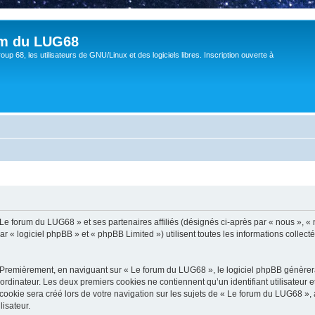
um du LUG68
up 68, les utilisateurs de GNU/Linux et des logiciels libres. Inscription ouverte à
 Le forum du LUG68 » et ses partenaires affiliés (désignés ci-après par « nous », «
« logiciel phpBB » et « phpBB Limited ») utilisent toutes les informations collectée
 Premièrement, en naviguant sur « Le forum du LUG68 », le logiciel phpBB génèrera 
ordinateur. Les deux premiers cookies ne contiennent qu’un identifiant utilisateur 
okie sera créé lors de votre navigation sur les sujets de « Le forum du LUG68 », ar
lisateur.