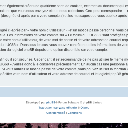
vons également créer une quatrième sorte de cookies, externes au document qui es
mations que vous nous envoyez et que nous collectons. Ceci peut correspondre — m
 (désignée ci-après par « votre compte ») et les messages que vous publiez après v
igné ci-après par « votre nom d’utilisateur ») et un mot de passe personnel vous p
elle. Les informations de votre compte sur « Le forum du LUG68 » sont protégées p
e votre nom d’utilisateur, de votre mot de passe et de votre adresse de courriel req
rum du LUG68 ». Dans tous les cas, vous pouvez contrôler quelles informations de vo
sion du logiciel phpBB depuis une option disponible sur votre compte.
afin qu’il soit sécurisé. Cependant, il est recommandé de ne pas utiliser le même mot
UG68 », veillez donc à le conservez précieusement. En aucun cas une personne aff
Si vous oubliez le mot de passe de votre compte, vous pouvez utiliser la fonction
pécifier votre nom d’utilisateur et votre adresse de courriel et le logiciel phpBB 
Développé par
phpBB
® Forum Software © phpBB Limited
Traduction française officielle
©
Qiaeru
Confidentialité
|
Conditions