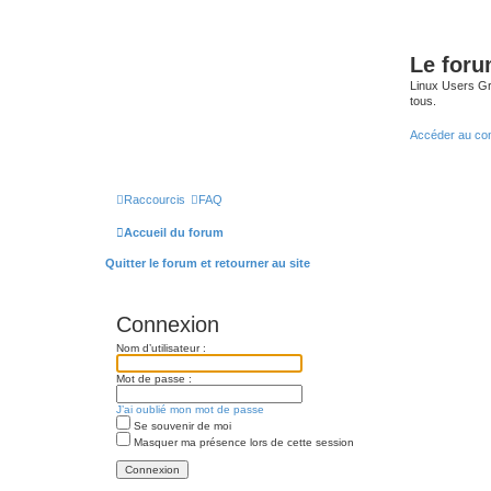
Le for
Linux Users Gro
tous.
Accéder au co
Raccourcis
FAQ
Accueil du forum
Quitter le forum et retourner au site
Connexion
Nom d’utilisateur :
Mot de passe :
J’ai oublié mon mot de passe
Se souvenir de moi
Masquer ma présence lors de cette session