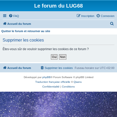
Le forum du LUG68
FAQ
Inscription
Connexion
R
Accueil du forum
e
Quitter le forum et retourner au site
c
Supprimer les cookies
h
e
Êtes-vous sûr de vouloir supprimer les cookies de ce forum ?
r
c
h
Accueil du forum
Supprimer les cookies
Fuseau horaire sur
UTC+02:00
e
Développé par
phpBB
® Forum Software © phpBB Limited
r
Traduction française officielle
©
Qiaeru
Confidentialité
|
Conditions