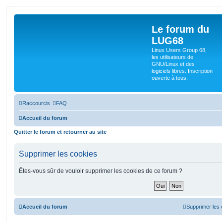
Le forum du
LUG68
Linux Users Group 68,
les utilisateurs de
GNU/Linux et des
logiciels libres. Inscription
ouverte à tous.
Raccourcis
FAQ
Accueil du forum
Quitter le forum et retourner au site
Supprimer les cookies
Êtes-vous sûr de vouloir supprimer les cookies de ce forum ?
Accueil du forum
Supprimer les 