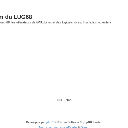
um du LUG68
up 68, les utilisateurs de GNU/Linux et des logiciels libres. Inscription ouverte à
Développé par
phpBB
® Forum Software © phpBB Limited
Traduction française officielle
©
Qiaeru