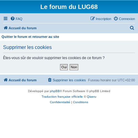
Le forum du LUG68
FAQ
Inscription
Connexion
R
Accueil du forum
e
Quitter le forum et retourner au site
c
Supprimer les cookies
h
e
Êtes-vous sûr de vouloir supprimer les cookies de ce forum ?
r
c
h
Accueil du forum
Supprimer les cookies
Fuseau horaire sur
UTC+02:00
e
Développé par
phpBB
® Forum Software © phpBB Limited
r
Traduction française officielle
©
Qiaeru
Confidentialité
|
Conditions