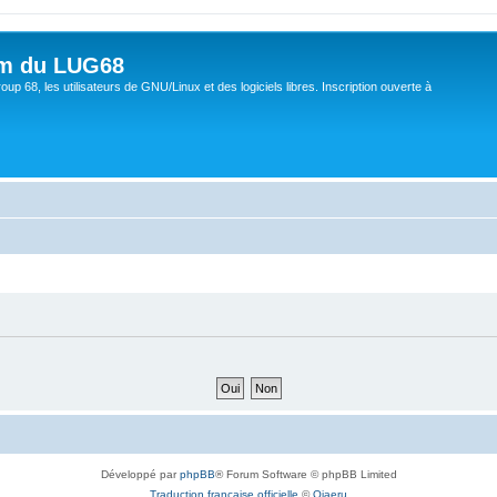
um du LUG68
up 68, les utilisateurs de GNU/Linux et des logiciels libres. Inscription ouverte à
Développé par
phpBB
® Forum Software © phpBB Limited
Traduction française officielle
©
Qiaeru