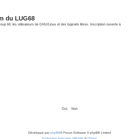
um du LUG68
up 68, les utilisateurs de GNU/Linux et des logiciels libres. Inscription ouverte à
Développé par
phpBB
® Forum Software © phpBB Limited
Traduction française officielle
©
Qiaeru