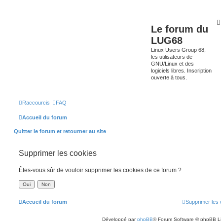
Le forum du
LUG68
Linux Users Group 68,
les utilisateurs de
GNU/Linux et des
logiciels libres. Inscription
ouverte à tous.
Raccourcis
FAQ
Accueil du forum
Quitter le forum et retourner au site
Supprimer les cookies
Êtes-vous sûr de vouloir supprimer les cookies de ce forum ?
Accueil du forum
Supprimer les 
Développé par
phpBB
® Forum Software © phpBB L